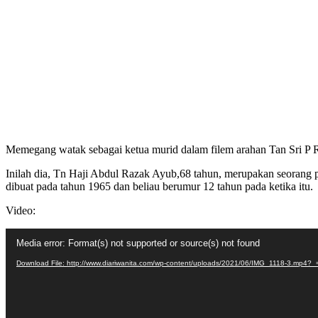
Memegang watak sebagai ketua murid dalam filem arahan Tan Sri P Ram
Inilah dia, Tn Haji Abdul Razak Ayub,68 tahun, merupakan seorang
dibuat pada tahun 1965 dan beliau berumur 12 tahun pada ketika itu.
Video:
Video
Media error: Format(s) not supported or source(s) not found
Player
Download File: http://www.diariwanita.com/wp-content/uploads/2021/06/IMG_1118-3.mp4?_