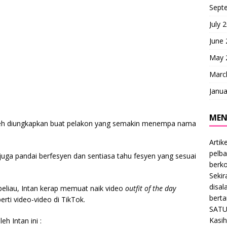
Sept
July 
June
May 
Marc
Janua
MEN
boleh diungkapkan buat pelakon yang semakin menempa nama
Artik
pelba
juga pandai berfesyen dan sentiasa tahu fesyen yang sesuai
berk
Sekir
disal
 beliau, Intan kerap memuat naik video
outfit of the day
bert
erti video-video di TikTok.
SATU
Kasih
h Intan ini :