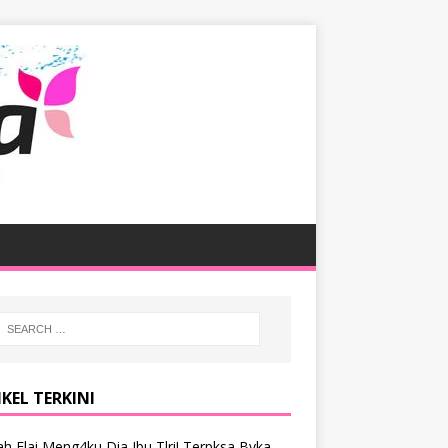
KEL TERKINI
h Elai Meng4ku Dia Ibu Tlri! Terpksa Bvka