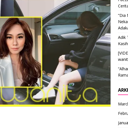
Cerit
“Dia
Nekad
Adak
Adik 
Kasi
[VID
wani
“Alha
Ramai
ARK
Marc
Febr
Janua