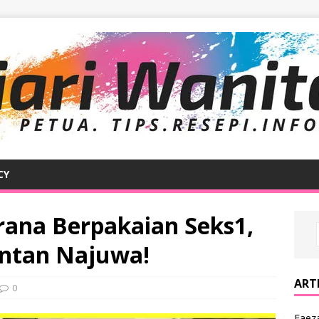
CY
erana Berpakaian Seks1,
Intan Najuwa!
ARTI
0
Faeza