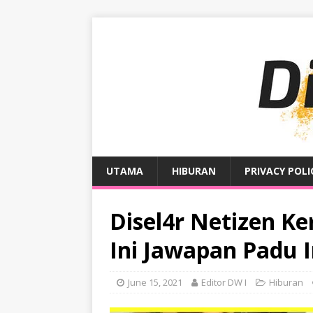
UTAMA
HIBURAN
PRIVACY POLI
Disel4r Netizen K
Ini Jawapan Padu 
June 15, 2021
Editor DW I
Hiburan