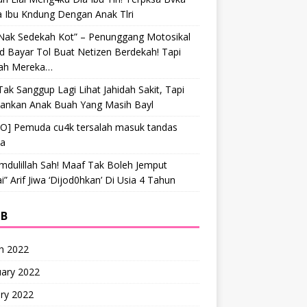
a Ibu Kndung Dengan Anak Tlri
 Nak Sedekah Kot” – Penunggang Motosikal
 Bayar Tol Buat Netizen Berdekah! Tapi
ah Mereka…
Tak Sanggup Lagi Lihat Jahidah Sakit, Tapi
hankan Anak Buah Yang Masih Bayl
EO] Pemuda cu4k tersalah masuk tandas
ta
mdulillah Sah! Maaf Tak Boleh Jemput
” Arif Jiwa ‘Dijod0hkan’ Di Usia 4 Tahun
IB
h 2022
uary 2022
ry 2022