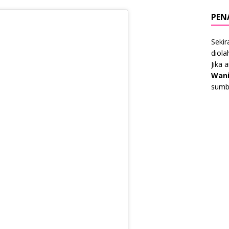
PEN
Sekir
diol
Jika 
Wani
sumbe