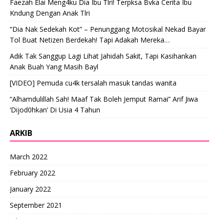
Faezah Elai Meng4ku Dia Ibu Tlri! Terpksa Bvka Cerita Ibu
Kndung Dengan Anak Tlri
“Dia Nak Sedekah Kot” – Penunggang Motosikal Nekad Bayar
Tol Buat Netizen Berdekah! Tapi Adakah Mereka…
Adik Tak Sanggup Lagi Lihat Jahidah Sakit, Tapi Kasihankan
Anak Buah Yang Masih Bayl
[VIDEO] Pemuda cu4k tersalah masuk tandas wanita
“Alhamdulillah Sah! Maaf Tak Boleh Jemput Ramai” Arif Jiwa
‘Dijod0hkan’ Di Usia 4 Tahun
ARKIB
March 2022
February 2022
January 2022
September 2021