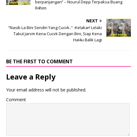
berpanjangan” – Nourul Depp Terpaksa Buang
R4him
NEXT
“Nasib La Bini Sendiri Yang Cucvk..” -Kelakar! Lelaki
Takut Jarvm Kena Cucvk Dengan Bini, Siap Kena
HaI4u Balik Lagi
BE THE FIRST TO COMMENT
Leave a Reply
Your email address will not be published.
Comment