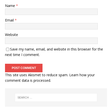
Name
*
Email
*
Website
Save my name, email, and website in this browser for the
next time I comment.
This site uses Akismet to reduce spam.
Learn how your
comment data is processed
.