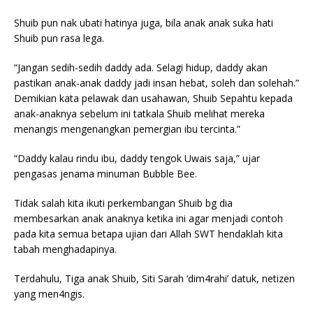
Shuib pun nak ubati hatinya juga, bila anak anak suka hati
Shuib pun rasa lega.
“Jangan sedih-sedih daddy ada. Selagi hidup, daddy akan
pastikan anak-anak daddy jadi insan hebat, soleh dan solehah.”
Demikian kata pelawak dan usahawan, Shuib Sepahtu kepada
anak-anaknya sebelum ini tatkala Shuib melihat mereka
menangis mengenangkan pemergian ibu tercinta.”
“Daddy kalau rindu ibu, daddy tengok Uwais saja,” ujar
pengasas jenama minuman Bubble Bee.
Tidak salah kita ikuti perkembangan Shuib bg dia
membesarkan anak anaknya ketika ini agar menjadi contoh
pada kita semua betapa ujian dari Allah SWT hendaklah kita
tabah menghadapinya.
Terdahulu, Tiga anak Shuib, Siti Sarah ‘dim4rahi’ datuk, netizen
yang men4ngis.