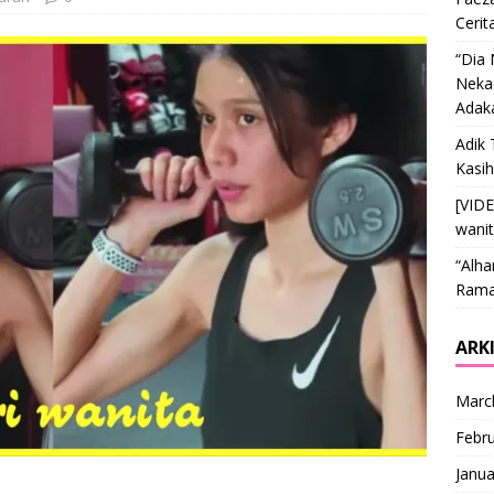
Cerit
“Dia
Nekad
Adak
Adik 
Kasi
[VID
wani
“Alha
Ramai
ARK
Marc
Febr
Janua