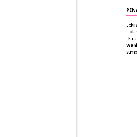
PEN
Sekir
diol
Jika 
Wani
sumbe