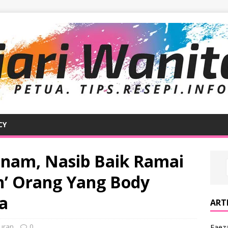
CY
enam, Nasib Baik Ramai
n’ Orang Yang Body
a
ARTI
uran
0
Faeza