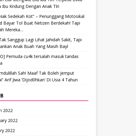
a Ibu Kndung Dengan Anak Tlri
 Nak Sedekah Kot” – Penunggang Motosikal
 Bayar Tol Buat Netizen Berdekah! Tapi
ah Mereka…
Tak Sanggup Lagi Lihat Jahidah Sakit, Tapi
hankan Anak Buah Yang Masih Bayl
EO] Pemuda cu4k tersalah masuk tandas
ta
mdulillah Sah! Maaf Tak Boleh Jemput
” Arif Jiwa ‘Dijod0hkan’ Di Usia 4 Tahun
IB
h 2022
uary 2022
ry 2022