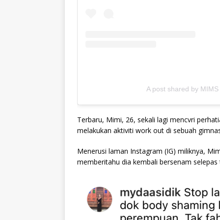
A post shared by MIMS
Terbaru, Mimi, 26, sekali lagi mencvri perh
melakukan aktiviti work out di sebuah gimna
Menerusi laman Instagram (IG) miliknya, Mi
memberitahu dia kembali bersenam selepas tig