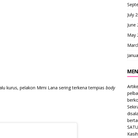
Sept
July 
June
May 
Marc
Janua
MEN
Artik
lalu kurus, pelakon Mimi Lana sering terkena tempias
body
pelba
berk
Sekir
disal
bert
SATU
Kasih