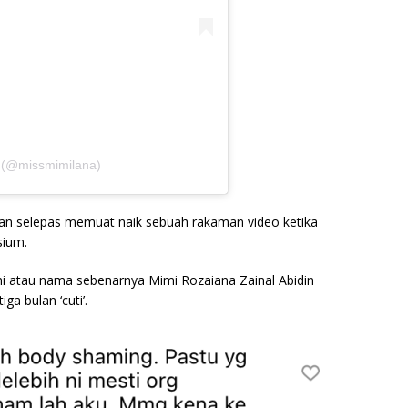
 (@missmimilana)
atian selepas memuat naik sebuah rakaman video ketika
sium.
mi atau nama sebenarnya Mimi Rozaiana Zainal Abidin
a bulan ‘cuti’.