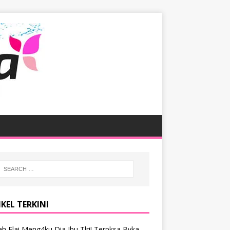
KEL TERKINI
h Elai Meng4ku Dia Ibu Tlri! Terpksa Bvka