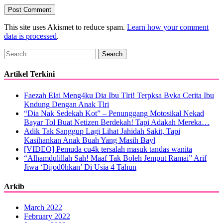
This site uses Akismet to reduce spam.
Learn how your comment
data is processed
.
Search
for:
Artikel Terkini
Faezah Elai Meng4ku Dia Ibu Tlri! Terpksa Bvka Cerita Ibu
Kndung Dengan Anak Tlri
“Dia Nak Sedekah Kot” – Penunggang Motosikal Nekad
Bayar Tol Buat Netizen Berdekah! Tapi Adakah Mereka…
Adik Tak Sanggup Lagi Lihat Jahidah Sakit, Tapi
Kasihankan Anak Buah Yang Masih Bayl
[VIDEO] Pemuda cu4k tersalah masuk tandas wanita
“Alhamdulillah Sah! Maaf Tak Boleh Jemput Ramai” Arif
Jiwa ‘Dijod0hkan’ Di Usia 4 Tahun
Arkib
March 2022
February 2022