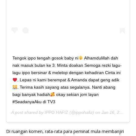
Tengok ippo tengah gosok baby ni
Alhamdulillah dah
nak masuk bulan ke 3. Minta doakan Semoga rezki lagu-
lagu ippo bersinar & meletop dengan kehadiran Cinta ini
. Lepas ni kami berempat & Amanda dapat geng adik
. Terima kasih sayang atas segalanya. Nanti abang
bagi banyak hadiah
okay sekian jom layan
#SeadanyaAku di TV3
A post shared by
IPPO HAFIZ
(@ippohafiz) on
Jan 16, 2020 at 3:01am PST
Di ruangan komen, rata-rata para peminat mula membanjiri