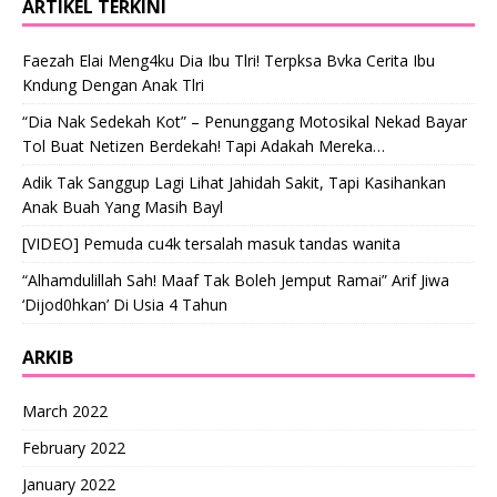
ARTIKEL TERKINI
Faezah Elai Meng4ku Dia Ibu Tlri! Terpksa Bvka Cerita Ibu
Kndung Dengan Anak Tlri
“Dia Nak Sedekah Kot” – Penunggang Motosikal Nekad Bayar
Tol Buat Netizen Berdekah! Tapi Adakah Mereka…
Adik Tak Sanggup Lagi Lihat Jahidah Sakit, Tapi Kasihankan
Anak Buah Yang Masih Bayl
[VIDEO] Pemuda cu4k tersalah masuk tandas wanita
“Alhamdulillah Sah! Maaf Tak Boleh Jemput Ramai” Arif Jiwa
‘Dijod0hkan’ Di Usia 4 Tahun
ARKIB
March 2022
February 2022
January 2022