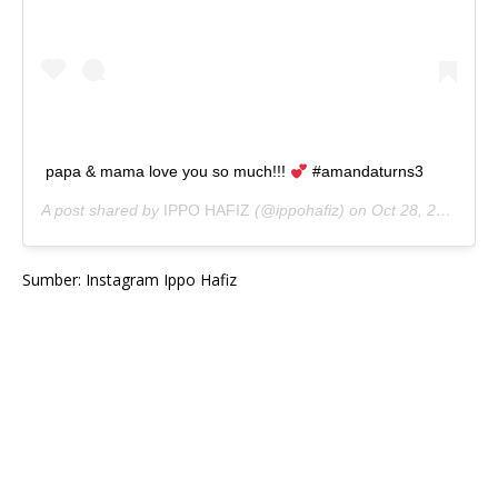
papa & mama love you so much!!!
#amandaturns3
A post shared by
IPPO HAFIZ
(@ippohafiz) on
Oct 28, 2019 at 6:41am PDT
Sumber: Instagram Ippo Hafiz