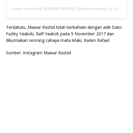
A post shared by
MAWAR RASHID
(@mawarashid) on
Nov 11, 2019 at 1:47am PST
Terdahulu, Mawar Rashid telah berkahwin dengan adik Dato
Fazley Yaakob, Raff Yaakob pada 9 November 2017 dan
dikurniakan seorang cahaya mata lelaki, Raden Rafael.
Sumber: Instagram Mawar Rashid