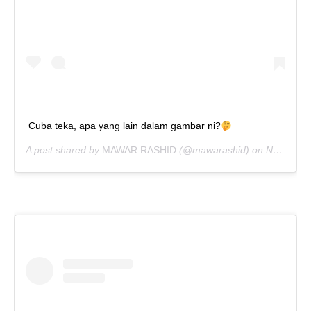
Cuba teka, apa yang lain dalam gambar ni?
A post shared by
MAWAR RASHID
(@mawarashid) on
Nov 3, 2019 at 5:57am PST