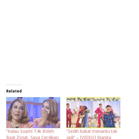
Related
“Kalau Suami T4k B0leh
“Sedih bakal menantu tak
Bagi Zvriat, Saya Cer4ikan
jadi” – [VIDEO] Wanita