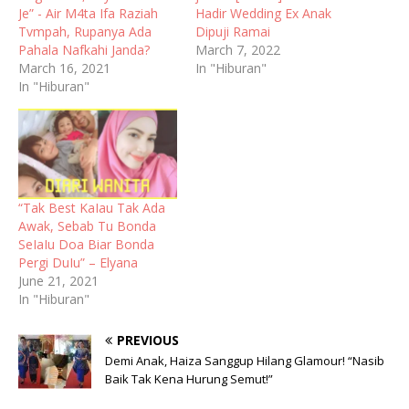
Je” - Air M4ta Ifa Raziah
Hadir Wedding Ex Anak
Tvmpah, Rupanya Ada
Dipuji Ramai
Pahala Nafkahi Janda?
March 7, 2022
March 16, 2021
In "Hiburan"
In "Hiburan"
“Tak Best KaIau Tak Ada
Awak, Sebab Tu Bonda
SeIaIu Doa Biar Bonda
Pergi DuIu” – Elyana
June 21, 2021
In "Hiburan"
PREVIOUS
Demi Anak, Haiza Sanggup Hilang Glamour! “Nasib
Baik Tak Kena Hurung Semut!”