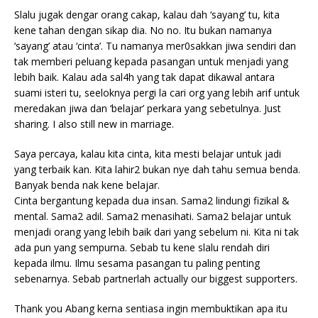
Slalu jugak dengar orang cakap, kalau dah ‘sayang’ tu, kita
kene tahan dengan sikap dia. No no. Itu bukan namanya
‘sayang’ atau ‘cinta’. Tu namanya mer0sakkan jiwa sendiri dan
tak memberi peluang kepada pasangan untuk menjadi yang
lebih baik. Kalau ada sal4h yang tak dapat dikawal antara
suami isteri tu, seeloknya pergi la cari org yang lebih arif untuk
meredakan jiwa dan ‘belajar’ perkara yang sebetulnya. Just
sharing. I also still new in marriage.
Saya percaya, kalau kita cinta, kita mesti belajar untuk jadi
yang terbaik kan. Kita lahir2 bukan nye dah tahu semua benda.
Banyak benda nak kene belajar.
Cinta bergantung kepada dua insan. Sama2 lindungi fizikal &
mental. Sama2 adil. Sama2 menasihati. Sama2 belajar untuk
menjadi orang yang lebih baik dari yang sebelum ni. Kita ni tak
ada pun yang sempurna. Sebab tu kene slalu rendah diri
kepada ilmu. Ilmu sesama pasangan tu paling penting
sebenarnya. Sebab partnerlah actually our biggest supporters.
Thank you Abang kerna sentiasa ingin membuktikan apa itu