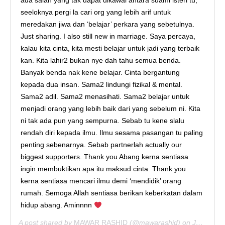
ada salah yang tak dapat dikawal antara suami isteri tu,
seeloknya pergi la cari org yang lebih arif untuk
meredakan jiwa dan ‘belajar’ perkara yang sebetulnya.
Just sharing. I also still new in marriage. Saya percaya,
kalau kita cinta, kita mesti belajar untuk jadi yang terbaik
kan. Kita lahir2 bukan nye dah tahu semua benda.
Banyak benda nak kene belajar. Cinta bergantung
kepada dua insan. Sama2 lindungi fizikal & mental.
Sama2 adil. Sama2 menasihati. Sama2 belajar untuk
menjadi orang yang lebih baik dari yang sebelum ni. Kita
ni tak ada pun yang sempurna. Sebab tu kene slalu
rendah diri kepada ilmu. Ilmu sesama pasangan tu paling
penting sebenarnya. Sebab partnerlah actually our
biggest supporters. Thank you Abang kerna sentiasa
ingin membuktikan apa itu maksud cinta. Thank you
kerna sentiasa mencari ilmu demi ‘mendidik’ orang
rumah. Semoga Allah sentiasa berikan keberkatan dalam
hidup abang. Aminnnn
A post shared by
MAWAR RASHID
(@mawarashid) on
Jan 19, 2020 at 10:50pm PST