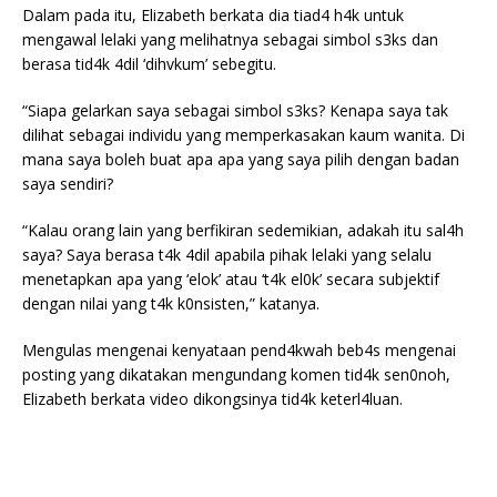
Dalam pada itu, Elizabeth berkata dia tiad4 h4k untuk
mengawal lelaki yang melihatnya sebagai simbol s3ks dan
berasa tid4k 4dil ‘dihvkum’ sebegitu.
“Siapa gelarkan saya sebagai simbol s3ks? Kenapa saya tak
dilihat sebagai individu yang memperkasakan kaum wanita. Di
mana saya boleh buat apa apa yang saya pilih dengan badan
saya sendiri?
“Kalau orang lain yang berfikiran sedemikian, adakah itu sal4h
saya? Saya berasa t4k 4dil apabila pihak lelaki yang selalu
menetapkan apa yang ‘elok’ atau ‘t4k el0k’ secara subjektif
dengan nilai yang t4k k0nsisten,” katanya.
Mengulas mengenai kenyataan pend4kwah beb4s mengenai
posting yang dikatakan mengundang komen tid4k sen0noh,
Elizabeth berkata video dikongsinya tid4k keterl4luan.