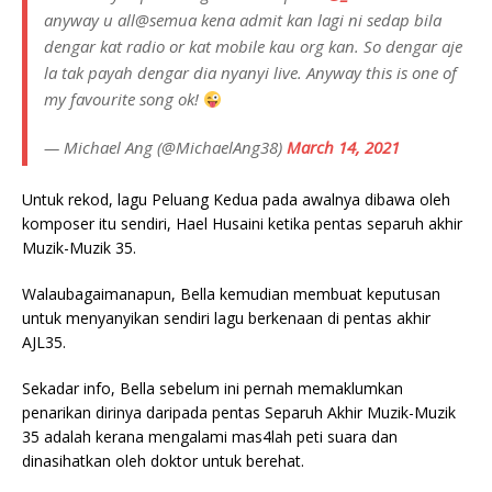
anyway u all@semua kena admit kan lagi ni sedap bila
dengar kat radio or kat mobile kau org kan. So dengar aje
la tak payah dengar dia nyanyi live. Anyway this is one of
my favourite song ok!
— Michael Ang (@MichaelAng38)
March 14, 2021
Untuk rekod, lagu Peluang Kedua pada awalnya dibawa oleh
komposer itu sendiri, Hael Husaini ketika pentas separuh akhir
Muzik-Muzik 35.
Walaubagaimanapun, Bella kemudian membuat keputusan
untuk menyanyikan sendiri lagu berkenaan di pentas akhir
AJL35.
Sekadar info, Bella sebelum ini pernah memaklumkan
penarikan dirinya daripada pentas Separuh Akhir Muzik-Muzik
35 adalah kerana mengalami mas4lah peti suara dan
dinasihatkan oleh doktor untuk berehat.