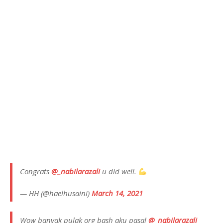
Congrats
@_nabilarazali
u did well.
— HH (@haelhusaini)
March 14, 2021
Wow banyak pulak org bash aku pasal
@_nabilarazali