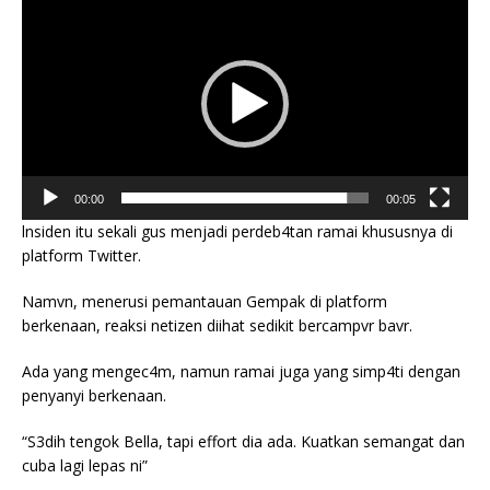
Player
00:00
00:05
lnsiden itu sekali gus menjadi perdeb4tan ramai khususnya di
platform Twitter.
Namvn, menerusi pemantauan Gempak di platform
berkenaan, reaksi netizen diihat sedikit bercampvr bavr.
Ada yang mengec4m, namun ramai juga yang simp4ti dengan
penyanyi berkenaan.
“S3dih tengok Bella, tapi effort dia ada. Kuatkan semangat dan
cuba lagi lepas ni”