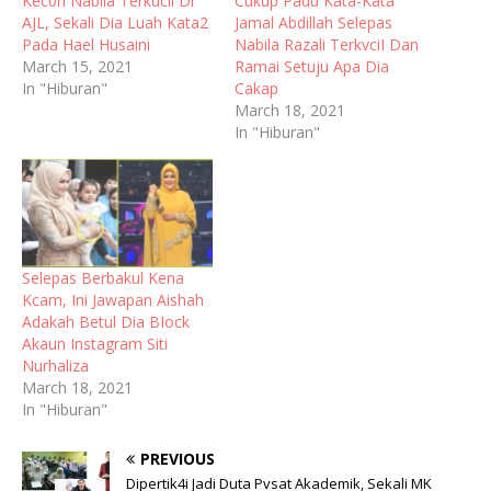
Kec0h Nabila Terkucil Di
Cukup Padu Kata-Kata
AJL, Sekali Dia Luah Kata2
Jamal Abdillah Selepas
Pada Hael Husaini
Nabila Razali TerkvciI Dan
March 15, 2021
Ramai Setuju Apa Dia
In "Hiburan"
Cakap
March 18, 2021
In "Hiburan"
Selepas Berbakul Kena
Kcam, Ini Jawapan Aishah
Adakah Betul Dia BIock
Akaun Instagram Siti
Nurhaliza
March 18, 2021
In "Hiburan"
PREVIOUS
Dipertik4i Jadi Duta Pvsat Akademik, Sekali MK