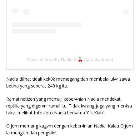
A post shared by Nadia B
(@nadia.brian)
Nadia dilihat tidak kek0k memegang dan membelai ul4r sawa
betina yang seberat 240 kg itu.
Ramai netizen yang memuji keber4nian Nadia mendekati
reptilia yang digervni ramai itu. Tidak kvrang juga yang mer4sa
takvt melihat foto-foto Nadia bersama ‘Cik Kiah’.
Oijom memang kagvm dengan keber4nian Nadia. Kalau Oijom
la mungkin dah pengs4n!