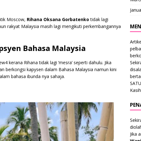
Janua
antik Moscow,
Rihana Oksana Gorbatenko
tidak lagi
MEN
amun rakyat Malaysia masih lagi mengikuti perkembangannya
Artik
apsyen Bahasa Malaysia
pelba
berk
kerana Rihana tidak lagi ‘mesra’ seperti dahulu. Jika
Sekir
dan berkongsi kapysen dalam Bahasa Malaysia namun kini
disal
 dalam bahasa ibunda nya sahaja.
bert
SATU
Kasih
PEN
Sekir
diol
Jika 
Wani