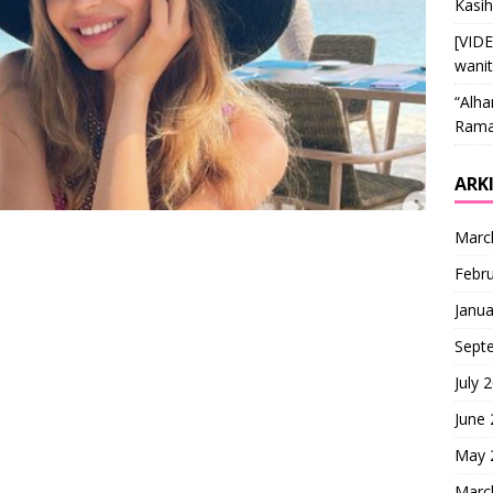
Kasi
[VID
wani
“Alha
Ramai
ARK
Marc
Febr
Janua
Sept
July 
June
May 
Marc