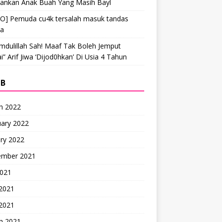
hankan Anak Buah Yang Masih Bayl
EO] Pemuda cu4k tersalah masuk tandas
ta
mdulillah Sah! Maaf Tak Boleh Jemput
” Arif Jiwa ‘Dijod0hkan’ Di Usia 4 Tahun
IB
h 2022
uary 2022
ry 2022
ember 2021
2021
 2021
2021
h 2021