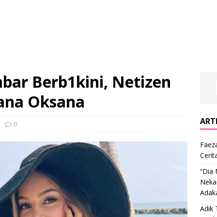
ar Berb1kini, Netizen
hana Oksana
ARTI
0
Faeza
Cerit
“Dia
Nekad
Adak
Adik 