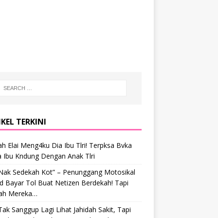
KEL TERKINI
h Elai Meng4ku Dia Ibu Tlri! Terpksa Bvka
a Ibu Kndung Dengan Anak Tlri
 Nak Sedekah Kot” – Penunggang Motosikal
 Bayar Tol Buat Netizen Berdekah! Tapi
ah Mereka…
Tak Sanggup Lagi Lihat Jahidah Sakit, Tapi