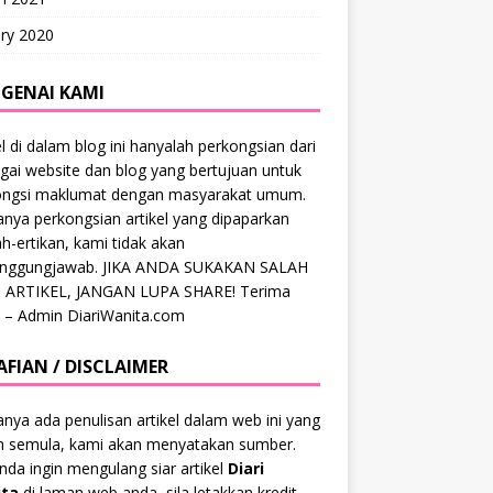
ry 2020
GENAI KAMI
el di dalam blog ini hanyalah perkongsian dari
gai website dan blog yang bertujuan untuk
ongsi maklumat dengan masyarakat umum.
anya perkongsian artikel yang dipaparkan
ah-ertikan, kami tidak akan
anggungjawab. JIKA ANDA SUKAKAN SALAH
 ARTIKEL, JANGAN LUPA SHARE! Terima
 – Admin DiariWanita.com
AFIAN / DISCLAIMER
anya ada penulisan artikel dalam web ini yang
ah semula, kami akan menyatakan sumber.
anda ingin mengulang siar artikel
Diari
ta
di laman web anda, sila letakkan kredit