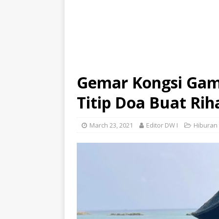
Gemar Kongsi Gamb
Titip Doa Buat Ri
March 23, 2021
Editor DW I
Hiburan