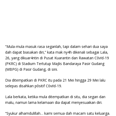
“Mula-mula masuk rasa seganlah, tapi dalam sehari dua saya
dah dapat biasakan diri,” kata mak ny4h dikenali sebagai Lala,
26, yang dikuar4ntin di Pusat Kuarantin dan Rawatan C0v!d-19
(PKRC) di Stadium Tertutup Majlis Bandaraya Pasir Gudang
(MBPG) di Pasir Gudang, di sini.
Dia ditempatkan di PKRC itu pada 21 Mei hingga 29 Mei lalu
selepas disahkan p0sitif C0vi!d-19.
Lala berkata, ketika mula ditempatkan di situ, dia segan dan
malu, namun lama kelamaan dia dapat menyesuaikan diri.
“Syukur alhamdulillah… kami semua dah macam satu keluarga.