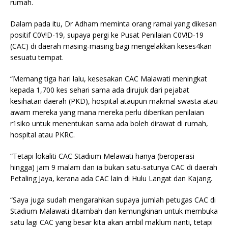
rumah.
Dalam pada itu, Dr Adham meminta orang ramai yang dikesan
positif C0V!D-19, supaya pergi ke Pusat Penilaian C0V!D-19
(CAC) di daerah masing-masing bagi mengelakkan keses4kan
sesuatu tempat.
“Memang tiga hari lalu, kesesakan CAC Malawati meningkat
kepada 1,700 kes sehari sama ada dirujuk dari pejabat
kesihatan daerah (PKD), hospital ataupun makmal swasta atau
awam mereka yang mana mereka perlu diberikan penilaian
r1siko untuk menentukan sama ada boleh dirawat di rumah,
hospital atau PKRC.
“Tetapi lokaliti CAC Stadium Melawati hanya (beroperasi
hingga) jam 9 malam dan ia bukan satu-satunya CAC di daerah
Petaling Jaya, kerana ada CAC lain di Hulu Langat dan Kajang.
“Saya juga sudah mengarahkan supaya jumlah petugas CAC di
Stadium Malawati ditambah dan kemungkinan untuk membuka
satu lagi CAC yang besar kita akan ambil maklum nanti, tetapi