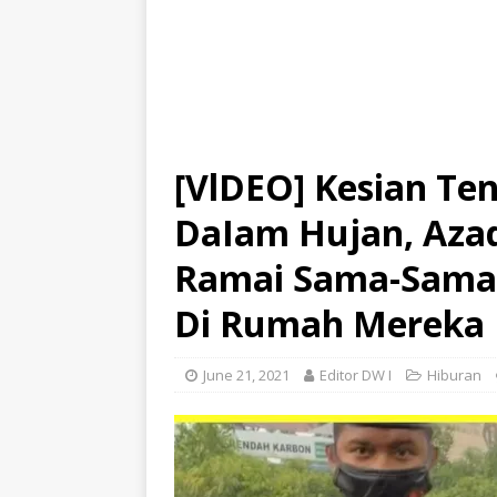
[VlDEO] Kesian Te
DaIam Hujan, Azad
Ramai Sama-Sama B
Di Rumah Mereka 
June 21, 2021
Editor DW I
Hiburan