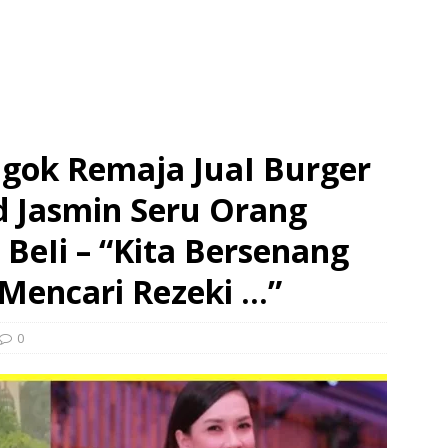
ngok Remaja JuaI Burger
 Jasmin Seru Orang
eIi – “Kita Bersenang
Mencari Rezeki …”
0