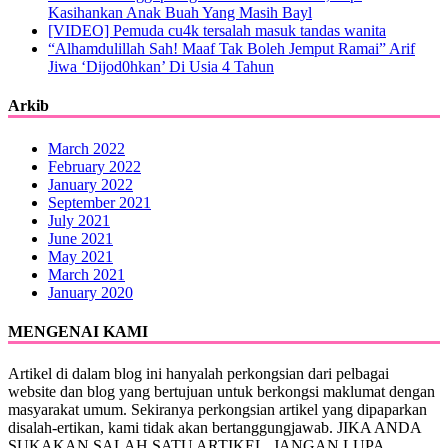
Kasihankan Anak Buah Yang Masih Bayl
[VIDEO] Pemuda cu4k tersalah masuk tandas wanita
“Alhamdulillah Sah! Maaf Tak Boleh Jemput Ramai” Arif
Jiwa ‘Dijod0hkan’ Di Usia 4 Tahun
Arkib
March 2022
February 2022
January 2022
September 2021
July 2021
June 2021
May 2021
March 2021
January 2020
MENGENAI KAMI
Artikel di dalam blog ini hanyalah perkongsian dari pelbagai
website dan blog yang bertujuan untuk berkongsi maklumat dengan
masyarakat umum. Sekiranya perkongsian artikel yang dipaparkan
disalah-ertikan, kami tidak akan bertanggungjawab. JIKA ANDA
SUKAKAN SALAH SATU ARTIKEL, JANGAN LUPA