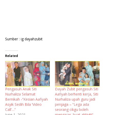
Sumber : ig dayahzubit
Related
Pengasuh Anak Siti
Dayah Zubit pengasuh Siti
Nurhaliza Selamat
Aafiyah berhenti kerja, Siti
Bernikah -“Kesian Aafiyah
Nurhaliza upah guru jadi
Asyik Sedih Bila ‘Video
penjaga – “Lega ada
Call’…”
seorang cikgu boleh
June 1, 2021
mengajar, buat aktiviti”