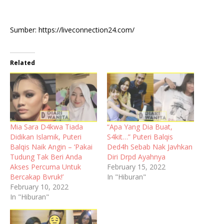
Sumber: https://liveconnection24.com/
Related
Mia Sara D4kwa Tiada
“Apa Yang Dia Buat,
Didikan Islamik, Puteri
S4kit…” Puteri Balqis
Balqis Naik Angin – ‘Pakai
Ded4h Sebab Nak Javhkan
Tudung Tak Beri Anda
Diri Drpd Ayahnya
Akses Percuma Untuk
February 15, 2022
Bercakap Bvruk!’
In "Hiburan"
February 10, 2022
In "Hiburan"