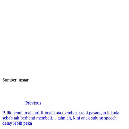
Sumber: mstar
Previous
Bilik penuh mainan! Ramai kata membazir tapi pasangan ini ada
sebab tak berhenti membeli… tahniah, kini anak sulung speech
delay lebih peka