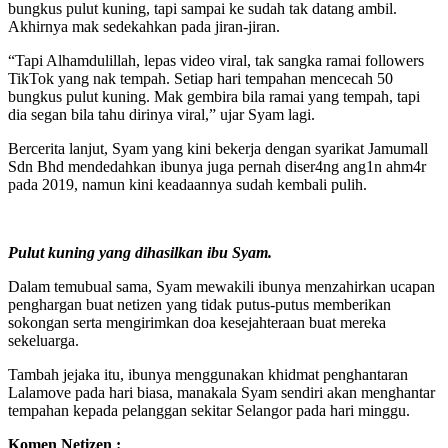
bungkus pulut kuning, tapi sampai ke sudah tak datang ambil.
Akhirnya mak sedekahkan pada jiran-jiran.
“Tapi Alhamdulillah, lepas video viral, tak sangka ramai followers
TikTok yang nak tempah. Setiap hari tempahan mencecah 50
bungkus pulut kuning. Mak gembira bila ramai yang tempah, tapi
dia segan bila tahu dirinya viral,” ujar Syam lagi.
Bercerita lanjut, Syam yang kini bekerja dengan syarikat Jamumall
Sdn Bhd mendedahkan ibunya juga pernah diser4ng ang1n ahm4r
pada 2019, namun kini keadaannya sudah kembali pulih.
Pulut kuning yang dihasilkan ibu Syam.
Dalam temubual sama, Syam mewakili ibunya menzahirkan ucapan
penghargan buat netizen yang tidak putus-putus memberikan
sokongan serta mengirimkan doa kesejahteraan buat mereka
sekeluarga.
Tambah jejaka itu, ibunya menggunakan khidmat penghantaran
Lalamove pada hari biasa, manakala Syam sendiri akan menghantar
tempahan kepada pelanggan sekitar Selangor pada hari minggu.
Komen Netizen :