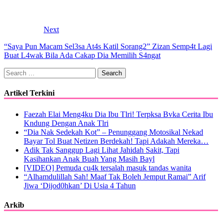
Next
“Saya Pun Macam Sel3sa At4s Katil Sorang2” Zizan Semp4t Lagi
Buat L4wak Bila Ada Cakap Dia Memilih S4ngat
Search
for:
Artikel Terkini
Faezah Elai Meng4ku Dia Ibu Tlri! Terpksa Bvka Cerita Ibu
Kndung Dengan Anak Tlri
“Dia Nak Sedekah Kot” – Penunggang Motosikal Nekad
Bayar Tol Buat Netizen Berdekah! Tapi Adakah Mereka…
Adik Tak Sanggup Lagi Lihat Jahidah Sakit, Tapi
Kasihankan Anak Buah Yang Masih Bayl
[VIDEO] Pemuda cu4k tersalah masuk tandas wanita
“Alhamdulillah Sah! Maaf Tak Boleh Jemput Ramai” Arif
Jiwa ‘Dijod0hkan’ Di Usia 4 Tahun
Arkib