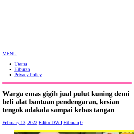
MENU
Utama
Hiburan
Privacy Policy
Warga emas gigih jual pulut kuning demi
beli alat bantuan pendengaran, kesian
tengok adakala sampai kebas tangan
February 13, 2022
Editor DW I
Hiburan
0