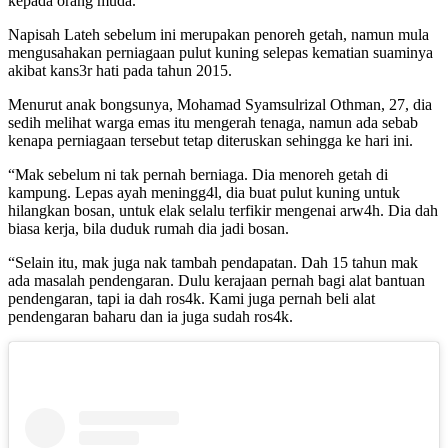
kepada orang muda.
Napisah Lateh sebelum ini merupakan penoreh getah, namun mula
mengusahakan perniagaan pulut kuning selepas kematian suaminya
akibat kans3r hati pada tahun 2015.
Menurut anak bongsunya, Mohamad Syamsulrizal Othman, 27, dia
sedih melihat warga emas itu mengerah tenaga, namun ada sebab
kenapa perniagaan tersebut tetap diteruskan sehingga ke hari ini.
“Mak sebelum ni tak pernah berniaga. Dia menoreh getah di
kampung. Lepas ayah meningg4l, dia buat pulut kuning untuk
hilangkan bosan, untuk elak selalu terfikir mengenai arw4h. Dia dah
biasa kerja, bila duduk rumah dia jadi bosan.
“Selain itu, mak juga nak tambah pendapatan. Dah 15 tahun mak
ada masalah pendengaran. Dulu kerajaan pernah bagi alat bantuan
pendengaran, tapi ia dah ros4k. Kami juga pernah beli alat
pendengaran baharu dan ia juga sudah ros4k.