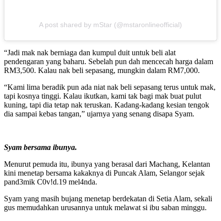
A post shared by mStar (@mstaronlineofficial)
“Jadi mak nak berniaga dan kumpul duit untuk beli alat
pendengaran yang baharu. Sebelah pun dah mencecah harga dalam
RM3,500. Kalau nak beli sepasang, mungkin dalam RM7,000.
“Kami lima beradik pun ada niat nak beli sepasang terus untuk mak,
tapi kosnya tinggi. Kalau ikutkan, kami tak bagi mak buat pulut
kuning, tapi dia tetap nak teruskan. Kadang-kadang kesian tengok
dia sampai kebas tangan,” ujarnya yang senang disapa Syam.
Syam bersama ibunya.
Menurut pemuda itu, ibunya yang berasal dari Machang, Kelantan
kini menetap bersama kakaknya di Puncak Alam, Selangor sejak
pand3mik C0v!d.19 mel4nda.
Syam yang masih bujang menetap berdekatan di Setia Alam, sekali
gus memudahkan urusannya untuk melawat si ibu saban minggu.