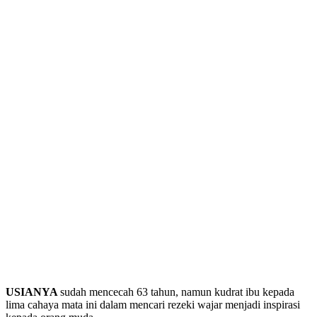
USIANYA
sudah mencecah 63 tahun, namun kudrat ibu kepada
lima cahaya mata ini dalam mencari rezeki wajar menjadi inspirasi