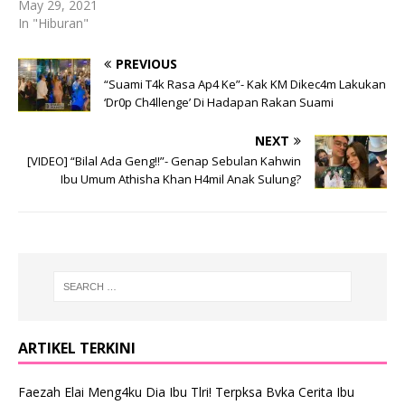
May 29, 2021
In "Hiburan"
PREVIOUS
“Suami T4k Rasa Ap4 Ke”- Kak KM Dikec4m Lakukan
‘Dr0p Ch4llenge’ Di Hadapan Rakan Suami
NEXT
[VIDEO] “Bilal Ada Geng!!”- Genap Sebulan Kahwin
Ibu Umum Athisha Khan H4mil Anak Sulung?
ARTIKEL TERKINI
Faezah Elai Meng4ku Dia Ibu Tlri! Terpksa Bvka Cerita Ibu