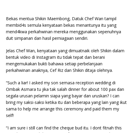
Bekas mentua Shikin Maembong, Datuk Chef Wan tampil
membid4s semula kenyataan bekas menantunya itu yang
mend4kwa perkahwinan mereka menggunakan sepenuhnya
duit simpanan dan hasil perniagaan sendiri.
Jelas Chef Wan, kenyataan yang dimuatnaik oleh Shikin dalam
bentuk video di Instagram itu tidak tepat dan berani
mengemukakan bukti bahawa setiap perbelanjaan
perkahwinan anaknya, Cef Riz dan Shikin ditaja olehnya.
“Such a liar! I asked my son semasa reception wedding di
Ombak Asmara tu jika tak salah dinner for about 100 pax dan
segala urusan pelamin siapa yang bayar dan uruskan? I can
bring my saksi-saksi ketika itu dan beberapa yang lain yang ikut
sama to help me arrange this ceremony and paid them my
self!
“I am sure i still can find the cheque bud itu. I dont fitnah this