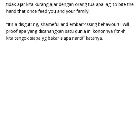
tidak ajar kita kurang ajar dengan orang tua apa lagi to bite the
hand that once feed you and your family.
“It’s a disgut1ng, shameful and embarr4ssing behaviour! I will
proof apa yang dicanangkan satu dunia ini kononnya fitn4h
kita tengok siapa yg bakar siapa nanti!” katanya.