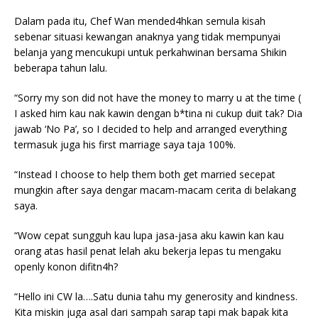
Dalam pada itu, Chef Wan mended4hkan semula kisah
sebenar situasi kewangan anaknya yang tidak mempunyai
belanja yang mencukupi untuk perkahwinan bersama Shikin
beberapa tahun lalu.
“Sorry my son did not have the money to marry u at the time (
I asked him kau nak kawin dengan b*tina ni cukup duit tak? Dia
jawab ‘No Pa’, so I decided to help and arranged everything
termasuk juga his first marriage saya taja 100%.
“Instead I choose to help them both get married secepat
mungkin after saya dengar macam-macam cerita di belakang
saya.
“Wow cepat sungguh kau lupa jasa-jasa aku kawin kan kau
orang atas hasil penat lelah aku bekerja lepas tu mengaku
openly konon difitn4h?
“Hello ini CW la….Satu dunia tahu my generosity and kindness.
Kita miskin juga asal dari sampah sarap tapi mak bapak kita