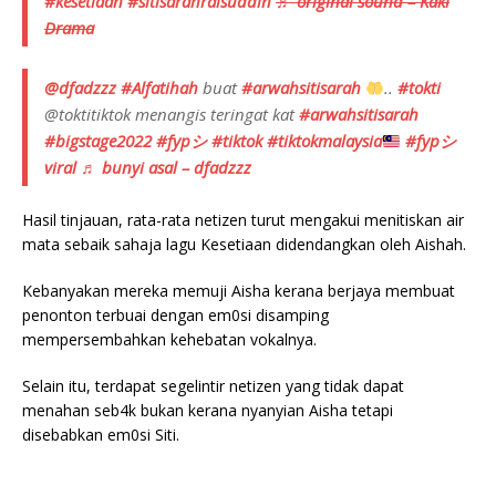
#kesetiaan
#sitisarahraisuddin
♬ original sound – Kaki
Drama
@dfadzzz
#Alfatihah
buat
#arwahsitisarah
..
#tokti
@toktitiktok menangis teringat kat
#arwahsitisarah
#bigstage2022
#fypシ
#tiktok
#tiktokmalaysia
#fypシ゚
viral
♬ bunyi asal – dfadzzz
Hasil tinjauan, rata-rata netizen turut mengakui menitiskan air
mata sebaik sahaja lagu Kesetiaan didendangkan oleh Aishah.
Kebanyakan mereka memuji Aisha kerana berjaya membuat
penonton terbuai dengan em0si disamping
mempersembahkan kehebatan vokalnya.
Selain itu, terdapat segelintir netizen yang tidak dapat
menahan seb4k bukan kerana nyanyian Aisha tetapi
disebabkan em0si Siti.