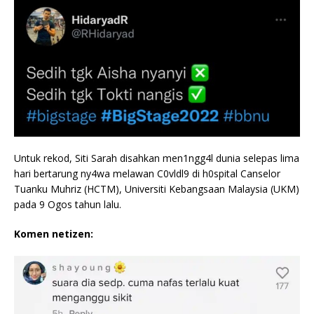
Untuk rekod, Siti Sarah disahkan men1ngg4l dunia selepas lima
hari bertarung ny4wa melawan C0vldl9 di h0spital Canselor
Tuanku Muhriz (HCTM), Universiti Kebangsaan Malaysia (UKM)
pada 9 Ogos tahun lalu.
Komen netizen: