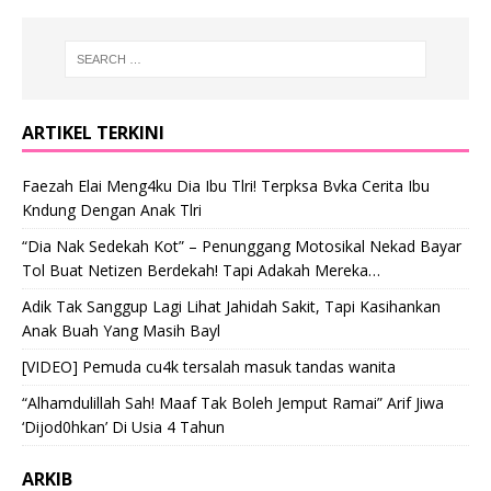
ARTIKEL TERKINI
Faezah Elai Meng4ku Dia Ibu Tlri! Terpksa Bvka Cerita Ibu
Kndung Dengan Anak Tlri
“Dia Nak Sedekah Kot” – Penunggang Motosikal Nekad Bayar
Tol Buat Netizen Berdekah! Tapi Adakah Mereka…
Adik Tak Sanggup Lagi Lihat Jahidah Sakit, Tapi Kasihankan
Anak Buah Yang Masih Bayl
[VIDEO] Pemuda cu4k tersalah masuk tandas wanita
“Alhamdulillah Sah! Maaf Tak Boleh Jemput Ramai” Arif Jiwa
‘Dijod0hkan’ Di Usia 4 Tahun
ARKIB