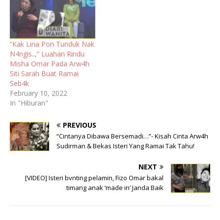
“Kak Lina Pon Tunduk Nak
N4ngis..,” Luahan Rindu
Misha Omar Pada Arw4h
Siti Sarah Buat Ramai
Seb4k
February 10, 2022
In "Hiburan"
PREVIOUS
“Cintanya Dibawa Bersemadi…”- Kisah Cinta Arw4h
Sudirman & Bekas Isteri Yang Ramai Tak Tahu!
NEXT
[VIDEO] Isteri bvnting pelamin, Fizo Omar bakal
timang anak ‘made in’ Janda Baik