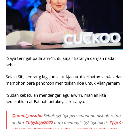
“Saya teringat pada arw4h, itu saja,” katanya dengan nada
sebak.
Selain Siti, seorang lagi juri iaitu Ajai turut kelihatan seb4ak dan
memohon para penonton menitipkan doa untuk Allahyarham.
“Sudah kebetulan mendengar lagu arw4h, marilah kita
sedekahkan al-Fatihah untuknya,” katanya.
@ummi_nasuha
Sebak sgt tgk persembahan aishah retno
ni dlm
#bigstage2022
auto menangis.lg2 tgk tok ti.
#fypシ