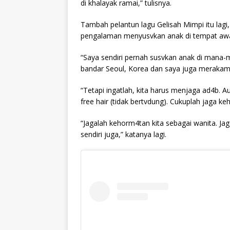
di khalayak ramai,” tulisnya.
Tambah pelantun lagu Gelisah Mimpi itu lagi
pengalaman menyusvkan anak di tempat aw
“Saya sendiri pernah susvkan anak di mana-ma
bandar Seoul, Korea dan saya juga meraka
“Tetapi ingatlah, kita harus menjaga ad4b. Au
free hair (tidak bertvdung). Cukuplah jaga ke
“Jagalah kehorm4tan kita sebagai wanita. Ja
sendiri juga,” katanya lagi.