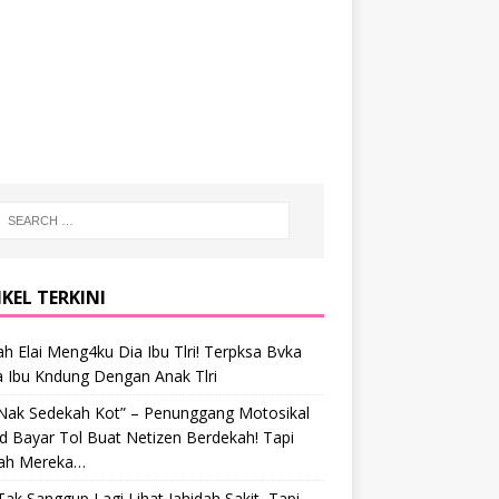
KEL TERKINI
h Elai Meng4ku Dia Ibu Tlri! Terpksa Bvka
a Ibu Kndung Dengan Anak Tlri
 Nak Sedekah Kot” – Penunggang Motosikal
 Bayar Tol Buat Netizen Berdekah! Tapi
ah Mereka…
Tak Sanggup Lagi Lihat Jahidah Sakit, Tapi