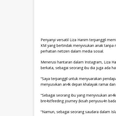
Penyanyi versatil Liza Hanim terpanggil me
KM yang bertindak menyvsukan anak tanpa m
perhatian netizen dalam media sosial.
Menerusi hantaran dalam Instagram, Liza H
berkata, sebagai seorang ibu dia juga ada h
“Saya terpanggil untuk menyuarakan pendap
menyusvkan an4k depan khalayak ramai dan
“Sebagai seorang ibu yang menyvsukan an4
bre4stfeeding journey (kisah penyusu4n bad
“Namun, sebagai seorang saudara dalam Isl