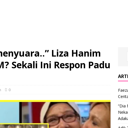
menyuara..” Liza Hanim
? Sekali Ini Respon Padu
ARTI
n
0
Faeza
Cerit
“Dia
Nekad
Adak
Adik 