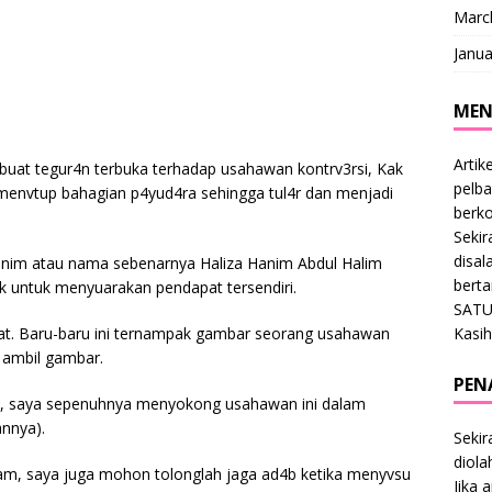
Marc
Janua
MEN
Artik
mbuat tegur4n terbuka terhadap usahawan kontrv3rsi, Kak
pelba
envtup bahagian p4yud4ra sehingga tul4r dan menjadi
berk
Sekir
disal
anim atau nama sebenarnya Haliza Hanim Abdul Halim
bert
ak untuk menyuarakan pendapat tersendiri.
SATU
Kasih
at. Baru-baru ini ternampak gambar seorang usahawan
 ambil gambar.
PEN
k, saya sepenuhnya menyokong usahawan ini dalam
annya).
Sekir
diol
am, saya juga mohon tolonglah jaga ad4b ketika menyvsu
Jika 