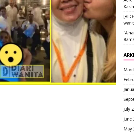
Kasi
[VID
wani
“Alha
Ramai
ARK
Marc
Febr
Janua
Sept
July 
June
May 