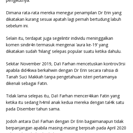
pengikutnya.
Dimana rata-rata mereka menegur penampilan Dr Erin yang
dikatakan kurang sesuai apatah lagi pernah bertudung labuh
sebelum ini.
Selain itu, terdapat juga segelintir individu meninggalkan
komen sindir4n termasuk mengenai ‘aura ke-19’ yang
dikatakan sudah ‘hilang’ selepas popular suatu ketika dahulu.
Sekitar November 2019, Da’i Farhan mencetuskan kontrov3rsi
apabila did4kwa berkahwin dengan Dr Erin secara rahsia di
Tanah Suci Makkah tanpa pengetahuan isteri pertamanya
dikenali sebagai Fatin.
Tidak lama selepas itu, Da’i Farhan mencer4ikan Fatin yang
ketika itu sedang h4mil anak kedua mereka dengan tal4k satu
pada Disember tahun sama.
Jodoh antara Da’i Farhan dengan Dr Erin bagaimanapun tidak
berpanjangan apabila masing-masing berpisah pada April 2020