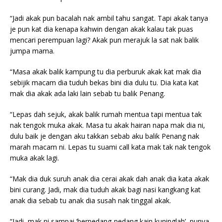
“Jadi akak pun bacalah nak ambil tahu sangat. Tapi akak tanya
je pun kat dia kenapa kahwin dengan akak kalau tak puas
mencari perempuan lagi? Akak pun merajuk la sat nak balik
jumpa mama.
“Masa akak balik kampung tu dia perburuk akak kat mak dia
sebijik macam dia tuduh bekas bini dia dulu tu. Dia kata kat
mak dia akak ada laki lain sebab tu balik Penang.
“Lepas dah sejuk, akak balik rumah mentua tapi mentua tak
nak tengok muka akak. Masa tu akak hairan napa mak dia ni,
dulu baik je dengan aku takkan sebab aku balik Penang nak
marah macam ni. Lepas tu suami call kata mak tak nak tengok
muka akak lagi.
“Mak dia duk suruh anak dia cerai akak dah anak dia kata akak
bini curang. Jadi, mak dia tuduh akak bagi nasi kangkang kat
anak dia sebab tu anak dia susah nak tinggal akak.
“Jadi, mak ni sampai ‘berpedang-pedang kain kuninglah’, punya