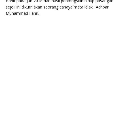
Hanif pada Jun 2018 dan hasil perkongsian hidup pasangan
sejoli ini dikurniakan seorang cahaya mata lelaki, Achbar
Muhammad Fahri.