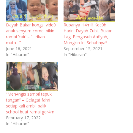
Dayah Bakar kongsi vide0
Rupanya H4mil! Kec0h
anak senyum comel bikin
Harini Dayah Zubit Bukan
ramai ‘cair’ – “Lirikan
Lagi Pengasuh Aafiyah,
mata…”
Mungkin Ini Sebabnya!!
June 16, 2021
September 15, 2021
In "Hiburan"
In "Hiburan"
“Men4ngis sambil tepuk
tangan” – Gelagat fahri
setiap kali ambil balik
school buat ramai ger4m
February 17, 2022
In "Hiburan"