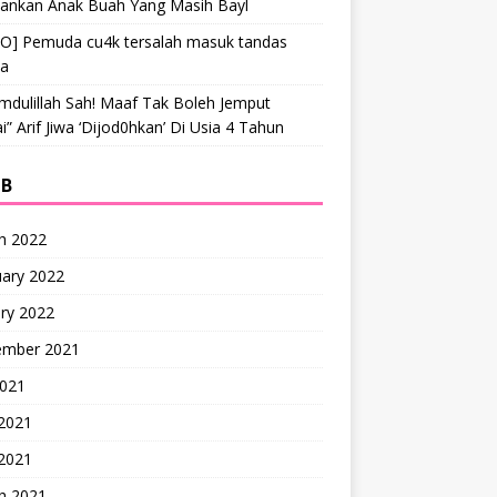
hankan Anak Buah Yang Masih Bayl
EO] Pemuda cu4k tersalah masuk tandas
ta
mdulillah Sah! Maaf Tak Boleh Jemput
” Arif Jiwa ‘Dijod0hkan’ Di Usia 4 Tahun
IB
h 2022
uary 2022
ry 2022
ember 2021
2021
 2021
2021
h 2021