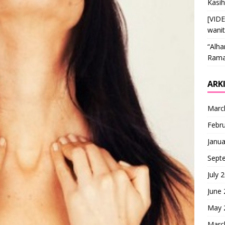
Kasi
[VID
wani
“Alha
Ramai
ARK
Marc
Febr
Janua
Sept
July 
June
May 
Marc