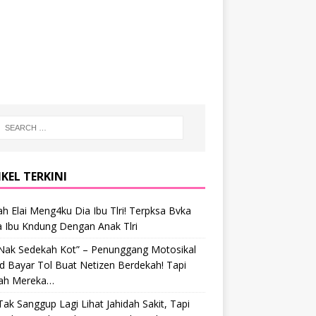
KEL TERKINI
h Elai Meng4ku Dia Ibu Tlri! Terpksa Bvka
a Ibu Kndung Dengan Anak Tlri
 Nak Sedekah Kot” – Penunggang Motosikal
 Bayar Tol Buat Netizen Berdekah! Tapi
ah Mereka…
Tak Sanggup Lagi Lihat Jahidah Sakit, Tapi