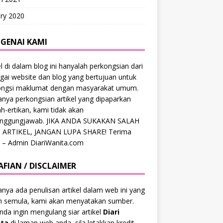
ry 2020
GENAI KAMI
el di dalam blog ini hanyalah perkongsian dari
gai website dan blog yang bertujuan untuk
ongsi maklumat dengan masyarakat umum.
anya perkongsian artikel yang dipaparkan
ah-ertikan, kami tidak akan
anggungjawab. JIKA ANDA SUKAKAN SALAH
 ARTIKEL, JANGAN LUPA SHARE! Terima
 – Admin DiariWanita.com
AFIAN / DISCLAIMER
anya ada penulisan artikel dalam web ini yang
ah semula, kami akan menyatakan sumber.
anda ingin mengulang siar artikel
Diari
ta
di laman web anda, sila letakkan kredit