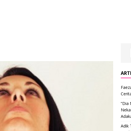
ARTI
Faeza
Cerit
“Dia
Nekad
Adak
Adik 