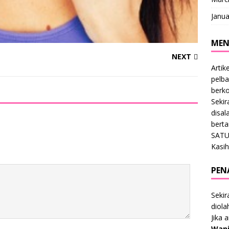
Janua
MEN
NEXT
Artik
pelba
berk
Sekir
disal
bert
SATU
Kasih
PEN
Sekir
diol
Jika 
Wani