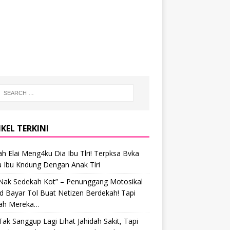
KEL TERKINI
h Elai Meng4ku Dia Ibu Tlri! Terpksa Bvka
a Ibu Kndung Dengan Anak Tlri
 Nak Sedekah Kot” – Penunggang Motosikal
 Bayar Tol Buat Netizen Berdekah! Tapi
ah Mereka…
Tak Sanggup Lagi Lihat Jahidah Sakit, Tapi