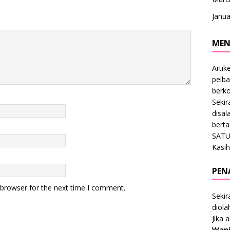
Janua
MEN
Artik
pelba
berk
Sekir
disal
bert
SATU
Kasih
PEN
 browser for the next time I comment.
Sekir
diol
Jika 
Wani