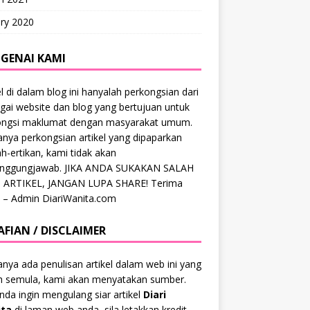
ry 2020
GENAI KAMI
el di dalam blog ini hanyalah perkongsian dari
gai website dan blog yang bertujuan untuk
ongsi maklumat dengan masyarakat umum.
anya perkongsian artikel yang dipaparkan
ah-ertikan, kami tidak akan
anggungjawab. JIKA ANDA SUKAKAN SALAH
 ARTIKEL, JANGAN LUPA SHARE! Terima
 – Admin DiariWanita.com
AFIAN / DISCLAIMER
anya ada penulisan artikel dalam web ini yang
ah semula, kami akan menyatakan sumber.
anda ingin mengulang siar artikel
Diari
ta
di laman web anda, sila letakkan kredit