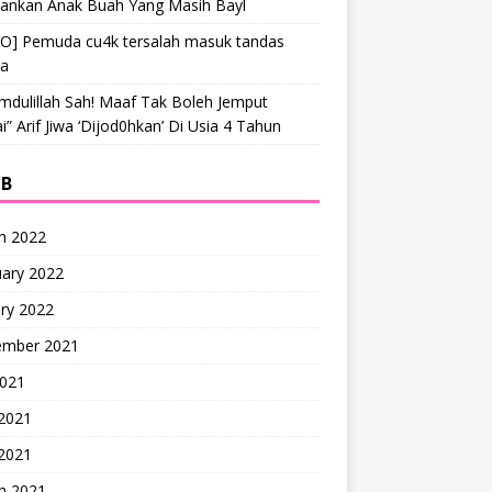
hankan Anak Buah Yang Masih Bayl
EO] Pemuda cu4k tersalah masuk tandas
ta
mdulillah Sah! Maaf Tak Boleh Jemput
” Arif Jiwa ‘Dijod0hkan’ Di Usia 4 Tahun
IB
h 2022
uary 2022
ry 2022
ember 2021
2021
 2021
2021
h 2021