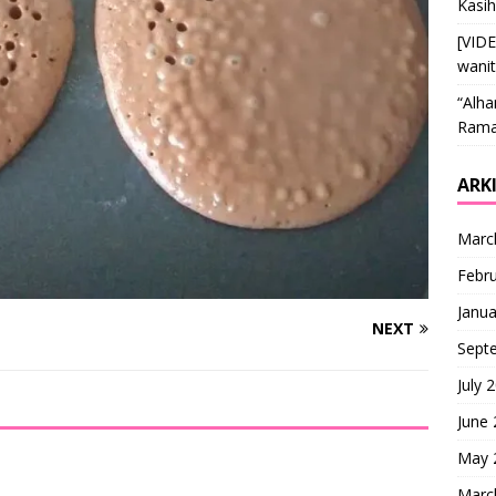
Kasi
[VID
wani
“Alha
Ramai
ARK
Marc
Febr
Janua
NEXT
Sept
July 
June
May 
Marc