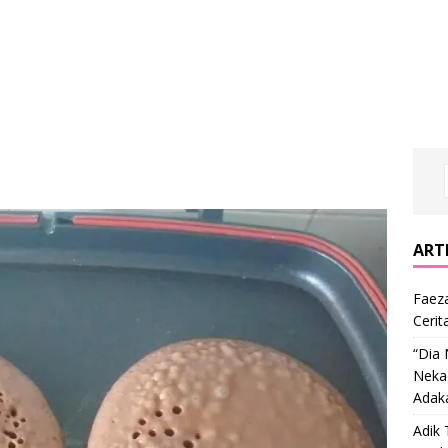
ARTI
Faeza
Cerit
“Dia
Nekad
Adak
Adik 