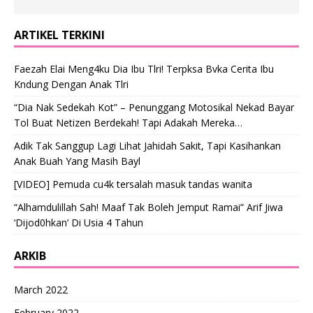
ARTIKEL TERKINI
Faezah Elai Meng4ku Dia Ibu Tlri! Terpksa Bvka Cerita Ibu
Kndung Dengan Anak Tlri
“Dia Nak Sedekah Kot” – Penunggang Motosikal Nekad Bayar
Tol Buat Netizen Berdekah! Tapi Adakah Mereka…
Adik Tak Sanggup Lagi Lihat Jahidah Sakit, Tapi Kasihankan
Anak Buah Yang Masih Bayl
[VIDEO] Pemuda cu4k tersalah masuk tandas wanita
“Alhamdulillah Sah! Maaf Tak Boleh Jemput Ramai” Arif Jiwa
‘Dijod0hkan’ Di Usia 4 Tahun
ARKIB
March 2022
February 2022