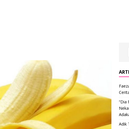
ARTI
Faeza
Cerit
“Dia
Nekad
Adak
Adik 