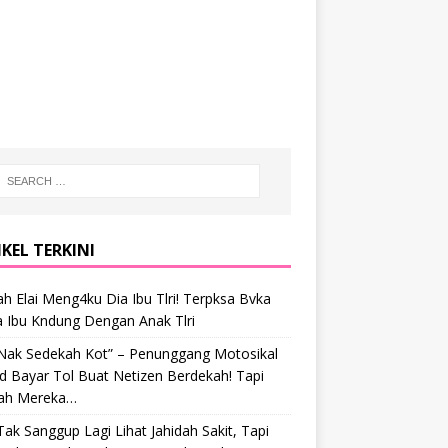
KEL TERKINI
h Elai Meng4ku Dia Ibu Tlri! Terpksa Bvka
a Ibu Kndung Dengan Anak Tlri
 Nak Sedekah Kot” – Penunggang Motosikal
 Bayar Tol Buat Netizen Berdekah! Tapi
ah Mereka…
Tak Sanggup Lagi Lihat Jahidah Sakit, Tapi