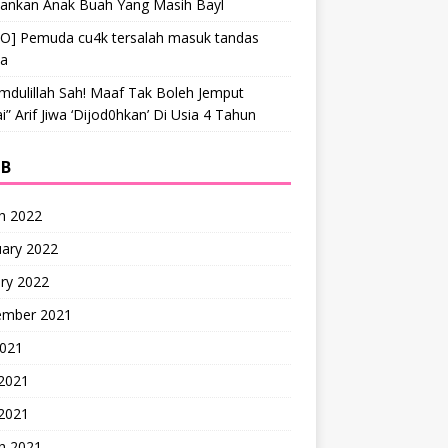
hankan Anak Buah Yang Masih Bayl
EO] Pemuda cu4k tersalah masuk tandas
ta
mdulillah Sah! Maaf Tak Boleh Jemput
” Arif Jiwa ‘Dijod0hkan’ Di Usia 4 Tahun
IB
h 2022
uary 2022
ry 2022
ember 2021
2021
 2021
2021
h 2021