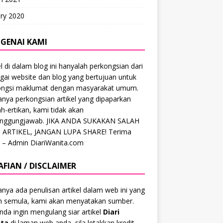
ry 2020
GENAI KAMI
el di dalam blog ini hanyalah perkongsian dari
gai website dan blog yang bertujuan untuk
ongsi maklumat dengan masyarakat umum.
anya perkongsian artikel yang dipaparkan
ah-ertikan, kami tidak akan
anggungjawab. JIKA ANDA SUKAKAN SALAH
 ARTIKEL, JANGAN LUPA SHARE! Terima
 – Admin DiariWanita.com
AFIAN / DISCLAIMER
anya ada penulisan artikel dalam web ini yang
ah semula, kami akan menyatakan sumber.
anda ingin mengulang siar artikel
Diari
ta
di laman web anda, sila letakkan kredit