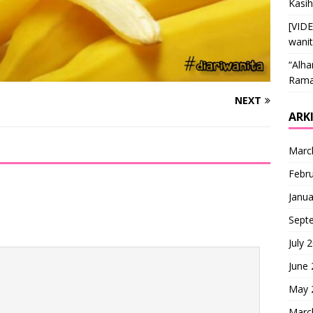
Kasi
[VID
wani
“Alha
Ramai
NEXT
ARK
Marc
Febr
Janua
Sept
July 
June
May 
Marc