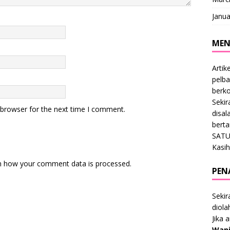
Janua
MEN
Artik
pelba
berk
Sekir
 browser for the next time I comment.
disal
bert
SATU
Kasih
n how your comment data is processed
.
PEN
Sekir
diol
Jika 
Wani