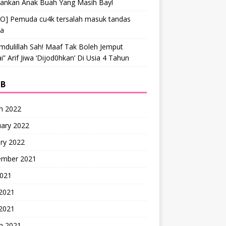
hankan Anak Buah Yang Masih Bayl
EO] Pemuda cu4k tersalah masuk tandas
ta
mdulillah Sah! Maaf Tak Boleh Jemput
” Arif Jiwa ‘Dijod0hkan’ Di Usia 4 Tahun
IB
h 2022
uary 2022
ry 2022
ember 2021
2021
 2021
2021
h 2021