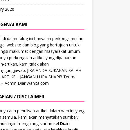
ry 2020
GENAI KAMI
el di dalam blog ini hanyalah perkongsian dari
gai website dan blog yang bertujuan untuk
ongsi maklumat dengan masyarakat umum.
anya perkongsian artikel yang dipaparkan
ah-ertikan, kami tidak akan
anggungjawab. JIKA ANDA SUKAKAN SALAH
 ARTIKEL, JANGAN LUPA SHARE! Terima
 – Admin DiariWanita.com
AFIAN / DISCLAIMER
anya ada penulisan artikel dalam web ini yang
ah semula, kami akan menyatakan sumber.
anda ingin mengulang siar artikel
Diari
ta
di laman web anda, sila letakkan kredit