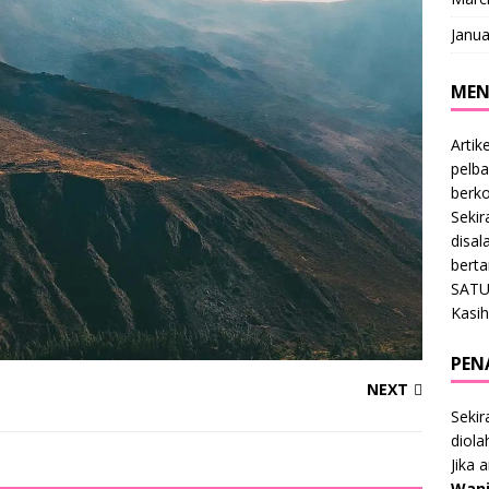
Janua
MEN
Artik
pelba
berk
Sekir
disal
bert
SATU
Kasih
PEN
NEXT
Sekir
diol
Jika 
Wani