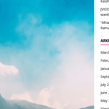
Kasi
[VID
wani
“Alha
Ramai
ARK
Marc
Febr
Janua
Sept
July 
June
May 
Marc