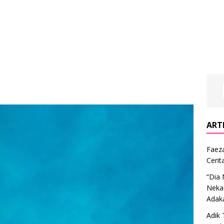
ARTI
Faeza
Cerit
“Dia
Nekad
Adak
Adik 