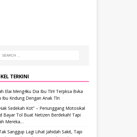
KEL TERKINI
h Elai Meng4ku Dia Ibu Tlri! Terpksa Bvka
a Ibu Kndung Dengan Anak Tlri
 Nak Sedekah Kot” – Penunggang Motosikal
 Bayar Tol Buat Netizen Berdekah! Tapi
ah Mereka…
Tak Sanggup Lagi Lihat Jahidah Sakit, Tapi