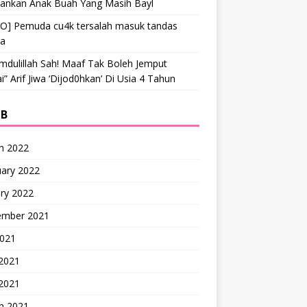
hankan Anak Buah Yang Masih Bayl
EO] Pemuda cu4k tersalah masuk tandas
ta
mdulillah Sah! Maaf Tak Boleh Jemput
” Arif Jiwa ‘Dijod0hkan’ Di Usia 4 Tahun
IB
h 2022
uary 2022
ry 2022
ember 2021
2021
 2021
2021
h 2021