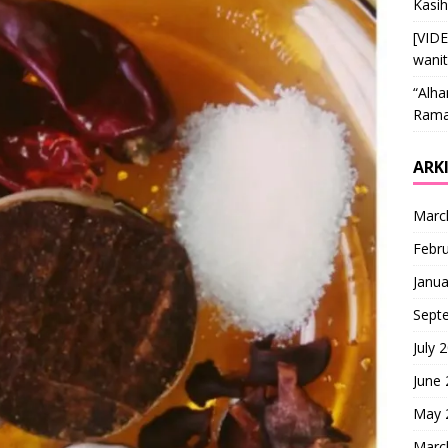
Kasi
[VID
wani
“Alha
Ramai
ARK
Marc
Febr
Janua
Sept
July 
June
May 
Marc