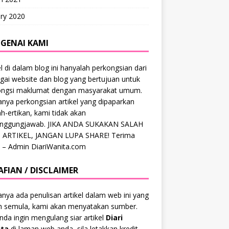
ry 2020
GENAI KAMI
el di dalam blog ini hanyalah perkongsian dari
gai website dan blog yang bertujuan untuk
ongsi maklumat dengan masyarakat umum.
anya perkongsian artikel yang dipaparkan
ah-ertikan, kami tidak akan
anggungjawab. JIKA ANDA SUKAKAN SALAH
 ARTIKEL, JANGAN LUPA SHARE! Terima
 – Admin DiariWanita.com
AFIAN / DISCLAIMER
anya ada penulisan artikel dalam web ini yang
ah semula, kami akan menyatakan sumber.
anda ingin mengulang siar artikel
Diari
ta
di laman web anda, sila letakkan kredit