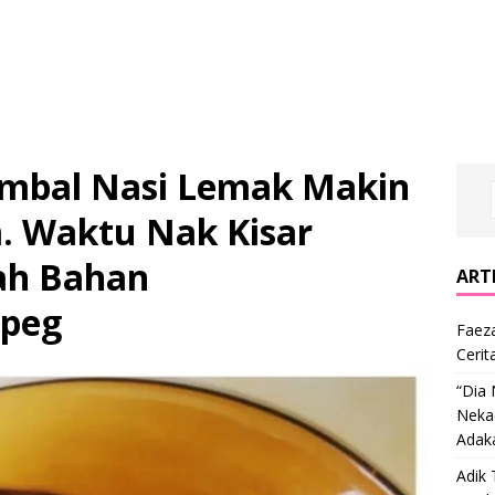
ambal Nasi Lemak Makin
 Waktu Nak Kisar
ah Bahan
ARTI
jpeg
Faeza
Cerit
“Dia
Nekad
Adak
Adik 