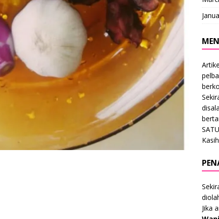
Janua
MEN
Artik
pelba
berk
Sekir
disal
bert
SATU
Kasih
PEN
Sekir
diol
Jika 
Wani