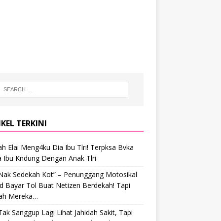
KEL TERKINI
h Elai Meng4ku Dia Ibu Tlri! Terpksa Bvka
a Ibu Kndung Dengan Anak Tlri
 Nak Sedekah Kot” – Penunggang Motosikal
 Bayar Tol Buat Netizen Berdekah! Tapi
ah Mereka…
Tak Sanggup Lagi Lihat Jahidah Sakit, Tapi