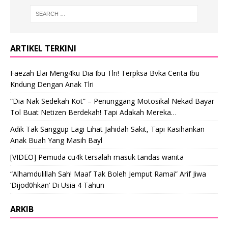
ARTIKEL TERKINI
Faezah Elai Meng4ku Dia Ibu Tlri! Terpksa Bvka Cerita Ibu
Kndung Dengan Anak Tlri
“Dia Nak Sedekah Kot” – Penunggang Motosikal Nekad Bayar
Tol Buat Netizen Berdekah! Tapi Adakah Mereka…
Adik Tak Sanggup Lagi Lihat Jahidah Sakit, Tapi Kasihankan
Anak Buah Yang Masih Bayl
[VIDEO] Pemuda cu4k tersalah masuk tandas wanita
“Alhamdulillah Sah! Maaf Tak Boleh Jemput Ramai” Arif Jiwa
‘Dijod0hkan’ Di Usia 4 Tahun
ARKIB