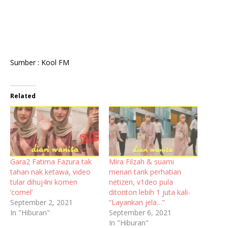
Sumber : Kool FM
Related
Gara2 Fatima Fazura tak
Mira Filzah & suami
tahan nak ketawa, video
menari tarik perhatian
tular dihuj4ni komen
netizen, v1deo pula
‘comel’
ditonton lebih 1 juta kali-
September 2, 2021
“Layankan jela…”
In "Hiburan"
September 6, 2021
In "Hiburan"