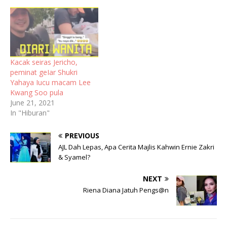
Kacak seiras Jericho,
peminat geIar Shukri
Yahaya Iucu macam Lee
Kwang Soo pula
June 21, 2021
In "Hiburan"
PREVIOUS
AJL Dah Lepas, Apa Cerita Majlis Kahwin Ernie Zakri
& Syamel?
NEXT
Riena Diana Jatuh Pengs@n