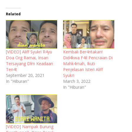
Related
[VIDEO] Aliff Syukri R4yu
Kembali Ber4ntakan!
Doa Org Ramai, Insan
Did4kwa F4il Pencraian Di
Tersayang Dlm Keadaan
Mahk4mah, Ikuti
Ten4t
Penjelasan Isteri Aliff
September 20, 2021
Syukri
In "Hiburan"
March 3, 2022
In "Hiburan"
[VIDEO] Nampak Burung