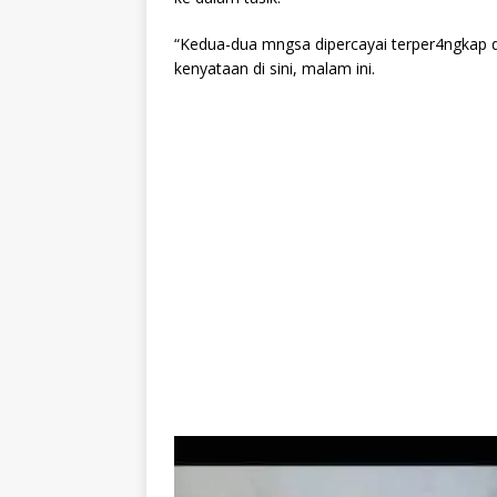
“Kedua-dua mngsa dipercayai terper4ngkap 
kenyataan di sini, malam ini.