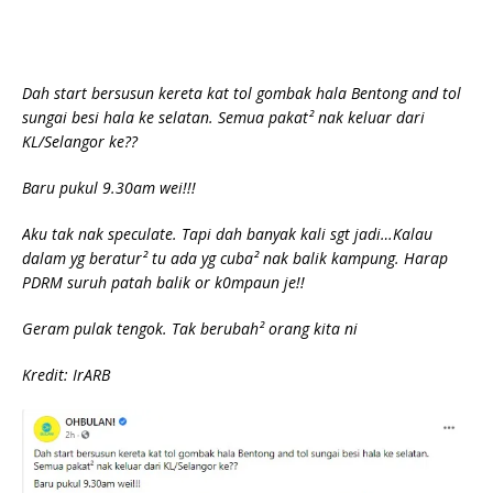
Dah start bersusun kereta kat tol gombak hala Bentong and tol
sungai besi hala ke selatan. Semua pakat² nak keluar dari
KL/Selangor ke??
Baru pukul 9.30am wei!!!
Aku tak nak speculate. Tapi dah banyak kali sgt jadi…Kalau
dalam yg beratur² tu ada yg cuba² nak balik kampung. Harap
PDRM suruh patah balik or k0mpaun je!!
Geram pulak tengok. Tak berubah² orang kita ni
Kredit: IrARB