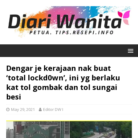
Dengar je kerajaan nak buat
‘total lockd0wn’, ini yg berlaku
kat tol gombak dan tol sungai
besi
May 29, 2021
Editor DW I