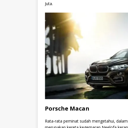
Juta.
Porsche Macan
Rata-rata peminat sudah mengetahui, dalam 
merupakan kereta kegemaran Neelofa kerana d