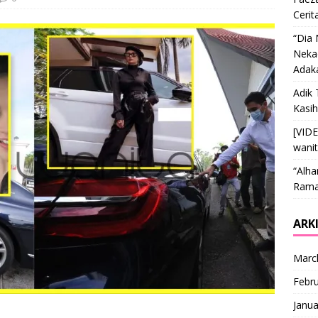
Cerit
“Dia
Nekad
Adak
Adik 
Kasi
[VID
wani
“Alha
Ramai
ARK
Marc
Febr
Janua