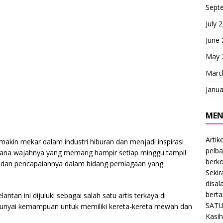
Sept
July 
June
May 
Marc
Janua
MEN
Artik
kin mekar dalam industri hiburan dan menjadi inspirasi
pelba
rana wajahnya yang memang hampir setiap minggu tampil
berk
n dan pencapaiannya dalam bidang perniagaan yang
Sekir
disal
bert
antan ini dijuluki sebagai salah satu artis terkaya di
SATU
punyai kemampuan untuk memiliki kereta-kereta mewah dan
Kasih