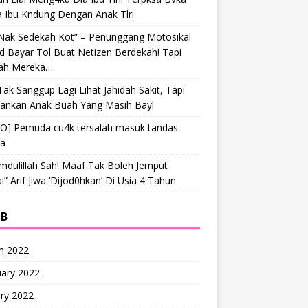
a Ibu Kndung Dengan Anak Tlri
 Nak Sedekah Kot” – Penunggang Motosikal
 Bayar Tol Buat Netizen Berdekah! Tapi
ah Mereka…
Tak Sanggup Lagi Lihat Jahidah Sakit, Tapi
hankan Anak Buah Yang Masih Bayl
EO] Pemuda cu4k tersalah masuk tandas
ta
mdulillah Sah! Maaf Tak Boleh Jemput
” Arif Jiwa ‘Dijod0hkan’ Di Usia 4 Tahun
IB
h 2022
uary 2022
ry 2022