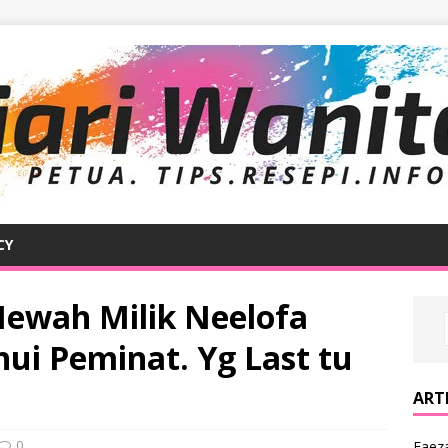
CY
 Mewah Milik Neelofa
ui Peminat. Yg Last tu
ARTI
0
Faeza