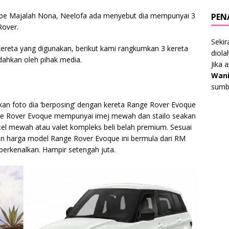
ube Majalah Nona, Neelofa ada menyebut dia mempunyai 3
PEN
Rover.
Sekir
 kereta yang digunakan, berikut kami rangkumkan 3 kereta
diol
dahkan oleh pihak media.
Jika 
Wani
sumbe
an foto dia ‘berposing’ dengan kereta Range Rover Evoque
ge Rover Evoque mempunyai imej mewah dan stailo seakan
otel mewah atau valet kompleks beli belah premium. Sesuai
n harga model Range Rover Evoque ini bermula dari RM
iperkenalkan. Hampir setengah juta.