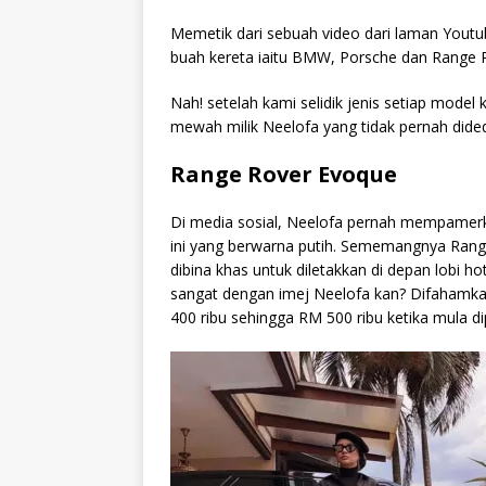
Memetik dari sebuah video dari laman Yout
buah kereta iaitu BMW, Porsche dan Range 
Nah! setelah kami selidik jenis setiap model
mewah milik Neelofa yang tidak pernah dide
Range Rover Evoque
Di media sosial, Neelofa pernah mempamerk
ini yang berwarna putih. Sememangnya Ran
dibina khas untuk diletakkan di depan lobi h
sangat dengan imej Neelofa kan? Difahamka
400 ribu sehingga RM 500 ribu ketika mula d