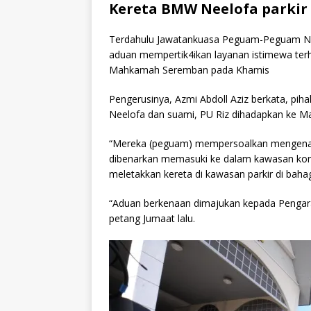
Kereta BMW Neelofa parki
Terdahulu Jawatankuasa Peguam-Peguam N
aduan mempertik4ikan layanan istimewa terha
Mahkamah Seremban pada Khamis
Pengerusinya, Azmi Abdoll Aziz berkata, pi
Neelofa dan suami, PU Riz dihadapkan ke M
“Mereka (peguam) mempersoalkan mengenai 
dibenarkan memasuki ke dalam kawasan komp
meletakkan kereta di kawasan parkir di bah
“Aduan berkenaan dimajukan kepada Pengar
petang Jumaat lalu.