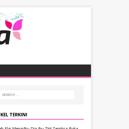
KEL TERKINI
h Elai Meng4ku Dia Ibu Tlri! Terpksa Bvka