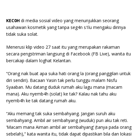
KEC0H
di media sosial video yang menunjukkan seorang
usahawan kosmetik yang tanpa seg4n s1lu mengaku dirinya
tidak suka solat.
Menerusi klip video 27 saat itu yang merupakan rakaman
secara pengstriman langsung di Facebook (FB Live), wanita itu
bercakap dalam loghat Kelantan.
“Orang nak buat apa suka hati orang la (orang panggilan untuk
diri sendiri). Bacaan Yasin tak perlu tunggu malam Nisfu
Syaaban. Mu datang duduk rumah aku lagu mana (macam
mana). Aku nyemb4h (solat) ke tak? Kalau nak tahu aku
nyemb4h ke tak datang rumah aku.
“Aku memang tak suka sembahyang. Jangan suruh aku
sembahyang. Ambil air sembahyang (wuduk) pun aku tak reti.
‘Macam mana Aiman ambil air sembahyang’ (tanya pada orang
sebelah),” kata wanita itu, tidak dapat dipastikan bila dan lokasi