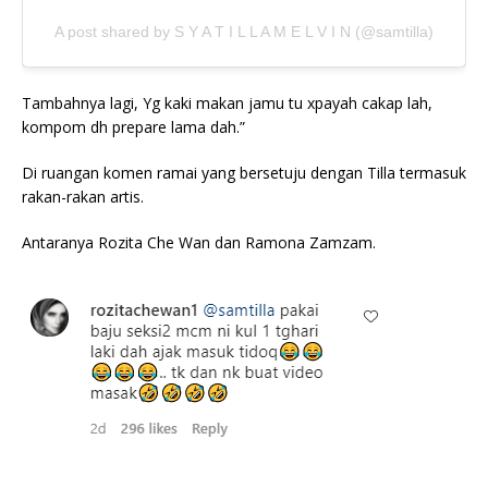
A post shared by S Y A T I L L A M E L V I N (@samtilla)
Tambahnya lagi, Yg kaki makan jamu tu xpayah cakap lah,
kompom dh prepare lama dah.”
Di ruangan komen ramai yang bersetuju dengan Tilla termasuk
rakan-rakan artis.
Antaranya Rozita Che Wan dan Ramona Zamzam.