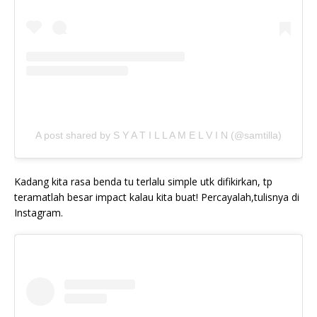
A post shared by S Y A T I L L A M E L V I N (@samtilla)
Kadang kita rasa benda tu terlalu simple utk difikirkan, tp
teramatlah besar impact kalau kita buat! Percayalah,tulisnya di
Instagram.