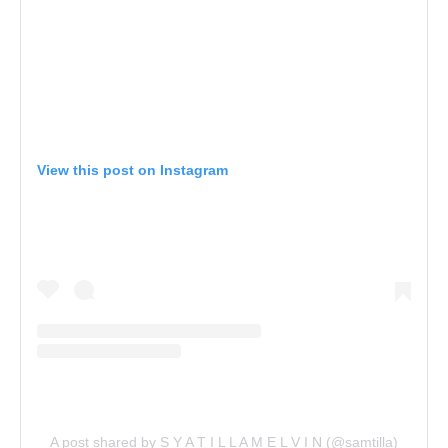
View this post on Instagram
A post shared by S Y A T I L L A M E L V I N (@samtilla)