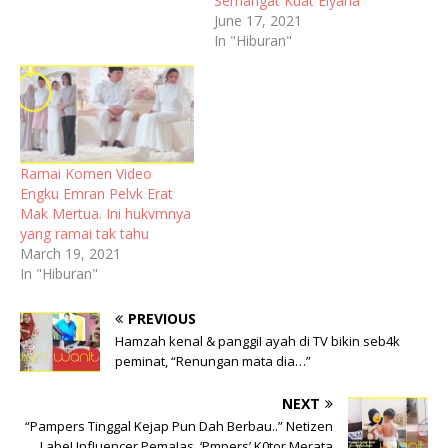
Semangat Kuat Elyana
June 17, 2021
In "Hiburan"
Ramai Komen Video
Engku Emran Pelvk Erat
Mak Mertua. Ini hukvmnya
yang ramai tak tahu
March 19, 2021
In "Hiburan"
PREVIOUS
Hamzah kenal & panggiI ayah di TV bikin seb4k
peminat, “Renungan mata dia…”
NEXT
“Pampers Tinggal Kejap Pun Dah Berbau..” Netizen
LabeI InfIuencer PemaIas, ‘Pmpers’ K0tor Merata