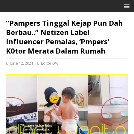
“Pampers Tinggal Kejap Pun Dah
Berbau..” Netizen LabeI
InfIuencer PemaIas, ‘Pmpers’
K0tor Merata Dalam Rumah
June 12, 2021
Editor DW I