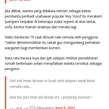
Jika dilihat, wanita yang didakwa netizen sebagai bekas
pembantu peribadi usahawan popular Vivy Yusof itu merakam
‘pampers terpakai’ di beberapa sudut seperti di atas lantai,
sofa, kereta mainan anaknya dan merata lagi.
Video berdurasi 19 saat dimuat naik semula oleh pengguna
Twitter @meinmokhtar itu sekali gus mengundang perhatian
warganet bagi memberikan komen.
Rata-rata berasa loya dan jijik selepas melihat persekitaran
rumah berkenaan selain menyifatkan wanita tersebut sebagai
pengotor.
Geli sial Iman Azman ni buat reels diapers anak kotor
merata-rata…
And the fact that she thinks it’s ✨perfectly normal✨
— چي ڤوان 🇵🇸 (@yeolahv)
June 9, 2021