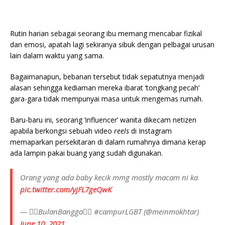
Rutin harian sebagai seorang ibu memang mencabar fizikal
dan emosi, apatah lagi sekiranya sibuk dengan pelbagai urusan
lain dalam waktu yang sama.
Bagaimanapun, bebanan tersebut tidak sepatutnya menjadi
alasan sehingga kediaman mereka ibarat ‘tongkang pecah’
gara-gara tidak mempunyai masa untuk mengemas rumah.
Baru-baru ini, seorang ‘influencer’ wanita dikecam netizen
apabila berkongsi sebuah video
reels
di Instagram
memaparkan persekitaran di dalam rumahnya dimana kerap
ada lampin pakai buang yang sudah digunakan.
Orang yang ada baby kecik mmg mostly macam ni ka
pic.twitter.com/yjFL7geQwK
— 🏳️‍🌈BulanBangga🏳️‍🌈 #campurLGBT (@meinmokhtar)
June 10, 2021