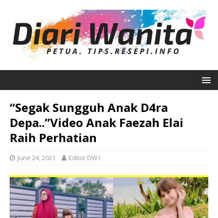
“Segak Sungguh Anak D4ra
Depa..”Video Anak Faezah Elai
Raih Perhatian
June 24, 2021
Editor DW I