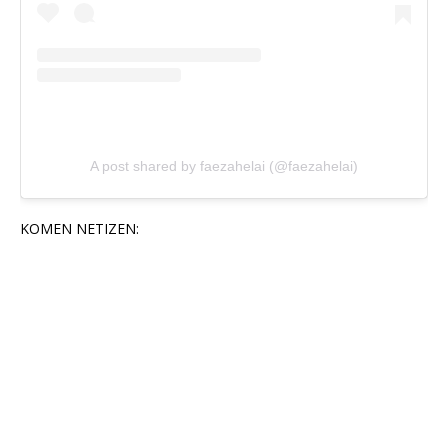
A post shared by faezahelai (@faezahelai)
KOMEN NETIZEN: