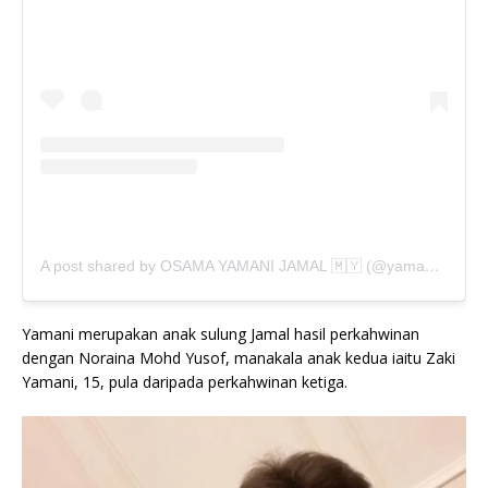
A post shared by OSAMA YAMANI JAMAL 🇲🇾 (@yamaniabdillah)
Yamani merupakan anak sulung Jamal hasil perkahwinan
dengan Noraina Mohd Yusof, manakala anak kedua iaitu Zaki
Yamani, 15, pula daripada perkahwinan ketiga.