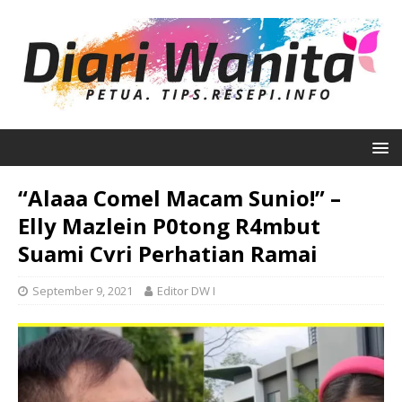
“Alaaa Comel Macam Sunio!” –
Elly Mazlein P0tong R4mbut
Suami Cvri Perhatian Ramai
September 9, 2021
Editor DW I