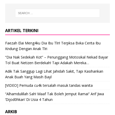
ARTIKEL TERKINI
Faezah Elai Meng4ku Dia Ibu Tlri! Terpksa Bvka Cerita Ibu
Kndung Dengan Anak Tlri
“Dia Nak Sedekah Kot” – Penunggang Motosikal Nekad Bayar
Tol Buat Netizen Berdekah! Tapi Adakah Mereka…
Adik Tak Sanggup Lagi Lihat Jahidah Sakit, Tapi Kasihankan
Anak Buah Yang Masih Bayl
[VIDEO] Pemuda cu4k tersalah masuk tandas wanita
“Alhamdulillah Sah! Maaf Tak Boleh Jemput Ramai” Arif Jiwa
‘Dijod0hkan’ Di Usia 4 Tahun
ARKIB