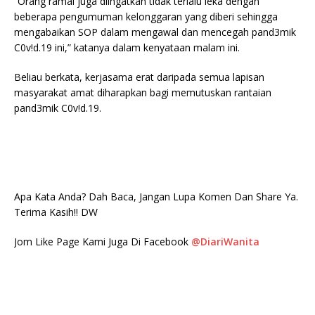
“Orang ramai juga diingatkan tidak terlalu leka dengan
beberapa pengumuman kelonggaran yang diberi sehingga
mengabaikan SOP dalam mengawal dan mencegah pand3mik
C0v!d.19 ini,” katanya dalam kenyataan malam ini.
Beliau berkata, kerjasama erat daripada semua lapisan
masyarakat amat diharapkan bagi memutuskan rantaian
pand3mik C0v!d.19.
Apa Kata Anda? Dah Baca, Jangan Lupa Komen Dan Share Ya.
Terima Kasih!! DW
Jom Like Page Kami Juga Di Facebook
@DiariWanita