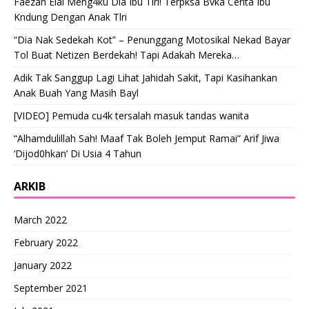
Faezah Elai Meng4ku Dia Ibu Tlri! Terpksa Bvka Cerita Ibu
Kndung Dengan Anak Tlri
“Dia Nak Sedekah Kot” – Penunggang Motosikal Nekad Bayar
Tol Buat Netizen Berdekah! Tapi Adakah Mereka…
Adik Tak Sanggup Lagi Lihat Jahidah Sakit, Tapi Kasihankan
Anak Buah Yang Masih Bayl
[VIDEO] Pemuda cu4k tersalah masuk tandas wanita
“Alhamdulillah Sah! Maaf Tak Boleh Jemput Ramai” Arif Jiwa
‘Dijod0hkan’ Di Usia 4 Tahun
ARKIB
March 2022
February 2022
January 2022
September 2021