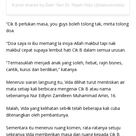
A post shared by Dato’ Seri Dr. Hajah Vida (@datoserivida)
“Cik B perlukan masa, you guys boleh tolong tak, minta tolong
doa.
“Doa saya ni ibu memang la insya-Allah makbul tapi nak
makbul cepat supaya lembut hati Cik B dalam semua urusan.
“Termasuklah menjadi anak yang soleh, hebat, rajin bisnes,
cantik, kurus dan berdikari,” katanya.
Menerusi siaran langsung itu, Vida dilihat turut menitiskan air
mata setiap kali berbicara mengenai Cik B atau nama
sebenarnya Nur Edlynn Zamilleen Muhammad Amin, 16.
Malah, Vida yang kelihatan seb4k telah beberapa kali cuba
ditenangkan oleh pembantunya.
Sementara itu menerusi ruang komen, rata-ratanya setuju
sekiranya Vida memberikan masa dan ruang kepada Cik B