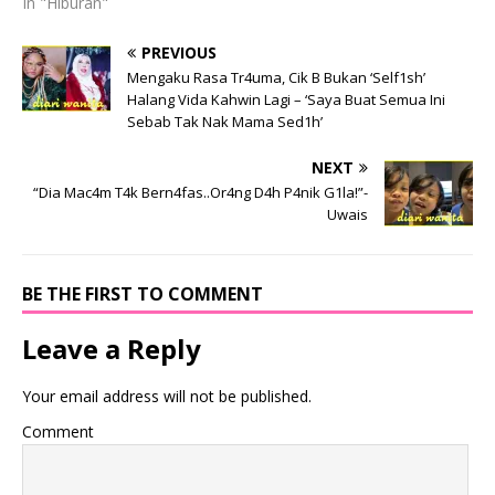
In "Hiburan"
PREVIOUS
Mengaku Rasa Tr4uma, Cik B Bukan ‘Self1sh’
Halang Vida Kahwin Lagi – ‘Saya Buat Semua Ini
Sebab Tak Nak Mama Sed1h’
NEXT
“Dia Mac4m T4k Bern4fas..Or4ng D4h P4nik G1la!”-
Uwais
BE THE FIRST TO COMMENT
Leave a Reply
Your email address will not be published.
Comment