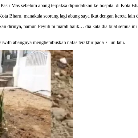
 Pasir Mas sebelum abang terpaksa dipindahkan ke hospital di Kota Bh
ta Bharu, manakala seorang lagi abang saya ikut dengan kereta lain d
n dirinya, namun Peyuh ni marah balik… dia kata dia buat semua ini i
 arw4h abangnya menghembuskan nafas terakhir pada 7 Jun lalu.