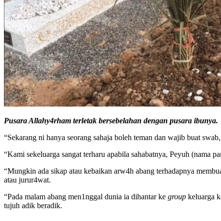
Pusara Allahy4rham terletak bersebelahan dengan pusara ibunya.
“Sekarang ni hanya seorang sahaja boleh teman dan wajib buat swab,
“Kami sekeluarga sangat terharu apabila sahabatnya, Peyuh (nama pa
“Mungkin ada sikap atau kebaikan arw4h abang terhadapnya membuat
atau jurur4wat.
“Pada malam abang men1nggal dunia ia dihantar ke
group
keluarga k
tujuh adik beradik.