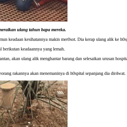
meraikan ulang tahun bapa mereka.
Namun keadaan kesihatannya makin mer0sot. Dia kerap ulang alik ke h
al berikutan keadaannya yang lemah.
antan, akan ulang alik menghantar barang dan selesaikan urusan hospi
ang rakannya akan menemaninya di h0spital sepanjang dia dir4wat.