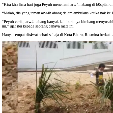
“Kira-kira lima hari juga Peyuh menemani arw4h abang di h0spital di
“Malah, dia yang teman arw4h abang dalam ambulans ketika nak ke Ko
“Peyuh cerita, arw4h abang banyak kali bertanya bimbang menyusahka
ini,” ujar ibu kepada seorang cahaya mata ini.
Hanya sempat dir4wat sehari sahaja di Kota Bharu, Rosmina berkata