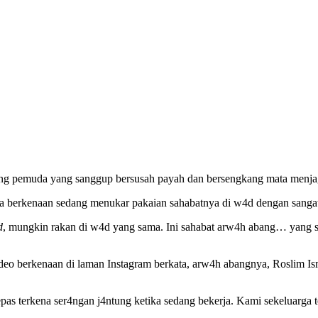
ng pemuda yang sanggup bersusah payah dan bersengkang mata menjaga
da berkenaan sedang menukar pakaian sahabatnya di w4d dengan sangat 
d
, mungkin rakan di w4d yang sama. Ini sahabat arw4h abang… yang se
eo berkenaan di laman Instagram berkata, arw4h abangnya, Roslim Ismai
s terkena ser4ngan j4ntung ketika sedang bekerja. Kami sekeluarga te