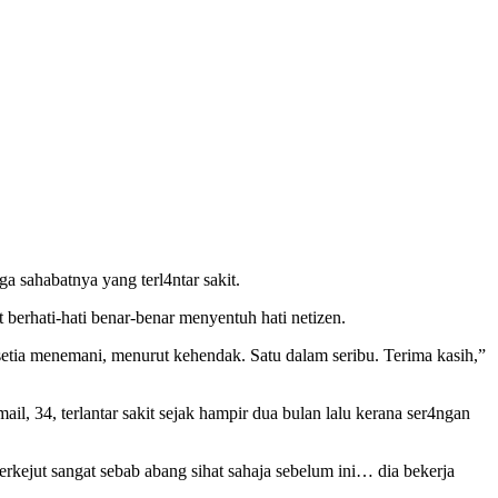
 sahabatnya yang terl4ntar sakit.
berhati-hati benar-benar menyentuh hati netizen.
tia menemani, menurut kehendak. Satu dalam seribu. Terima kasih,”
l, 34, terlantar sakit sejak hampir dua bulan lalu kerana ser4ngan
rkejut sangat sebab abang sihat sahaja sebelum ini… dia bekerja