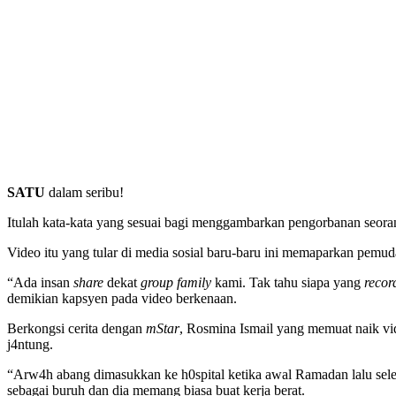
SATU
dalam seribu!
Itulah kata-kata yang sesuai bagi menggambarkan pengorbanan seora
Video itu yang tular di media sosial baru-baru ini memaparkan pemu
“Ada insan
share
dekat
group family
kami. Tak tahu siapa yang
recor
demikian kapsyen pada video berkenaan.
Berkongsi cerita dengan
mStar
, Rosmina Ismail yang memuat naik vid
j4ntung.
“Arw4h abang dimasukkan ke h0spital ketika awal Ramadan lalu selepa
sebagai buruh dan dia memang biasa buat kerja berat.