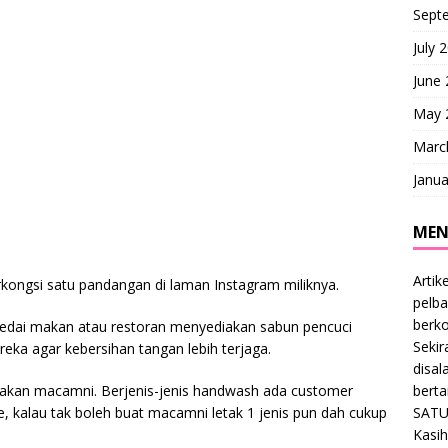
Sept
July 
June
May 
Marc
Janua
MEN
Artik
rkongsi satu pandangan di laman Instagram miliknya.
pelba
berk
kedai makan atau restoran menyediakan sabun pencuci
Sekir
eka agar kebersihan tangan lebih terjaga.
disal
bert
iakan macamni. Berjenis-jenis handwash ada customer
SATU
e, kalau tak boleh buat macamni letak 1 jenis pun dah cukup
Kasih