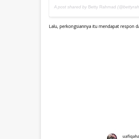
A post shared by
Betty Rahmad
(@bettyra
Lalu, perkongsiannya itu mendapat respon da