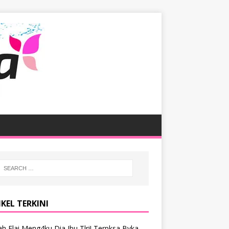
KEL TERKINI
h Elai Meng4ku Dia Ibu Tlri! Terpksa Bvka