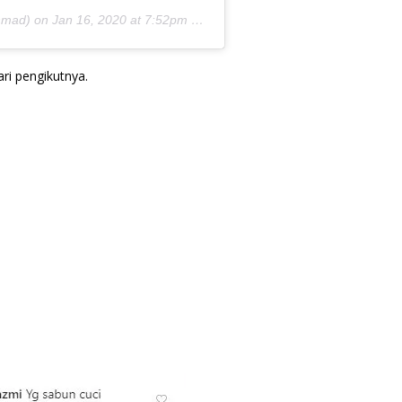
hmad) on
Jan 16, 2020 at 7:52pm PST
ri pengikutnya.