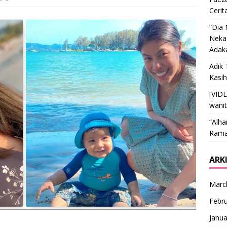
Cerit
“Dia
Nekad
Adak
Adik 
Kasi
[VID
wani
“Alha
Ramai
ARK
Marc
Febr
Janua