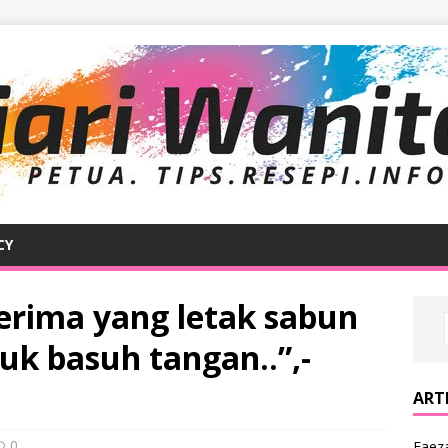
CY
terima yang letak sabun
uk basuh tangan..”,-
ARTI
0
Faeza