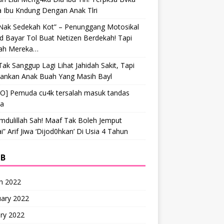
a Ibu Kndung Dengan Anak Tlri
 Nak Sedekah Kot” – Penunggang Motosikal
 Bayar Tol Buat Netizen Berdekah! Tapi
ah Mereka…
Tak Sanggup Lagi Lihat Jahidah Sakit, Tapi
hankan Anak Buah Yang Masih Bayl
EO] Pemuda cu4k tersalah masuk tandas
ta
mdulillah Sah! Maaf Tak Boleh Jemput
” Arif Jiwa ‘Dijod0hkan’ Di Usia 4 Tahun
IB
h 2022
uary 2022
ry 2022