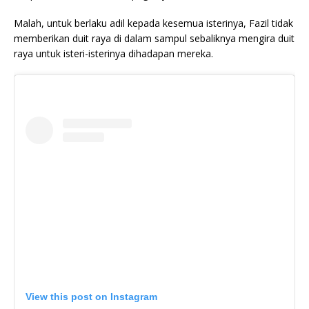
Malah, untuk berlaku adil kepada kesemua isterinya, Fazil tidak
memberikan duit raya di dalam sampul sebaliknya mengira duit
raya untuk isteri-isterinya dihadapan mereka.
View this post on Instagram