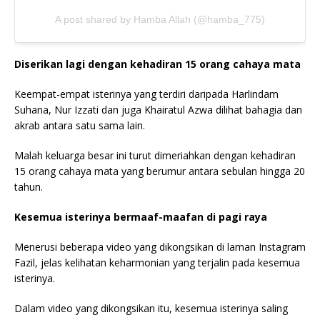
A post shared by Hamba Allah (@hamba_775)
Diserikan lagi dengan kehadiran 15 orang cahaya mata
Keempat-empat isterinya yang terdiri daripada Harlindam
Suhana, Nur Izzati dan juga Khairatul Azwa dilihat bahagia dan
akrab antara satu sama lain.
Malah keluarga besar ini turut dimeriahkan dengan kehadiran
15 orang cahaya mata yang berumur antara sebulan hingga 20
tahun.
Kesemua isterinya bermaaf-maafan di pagi raya
Menerusi beberapa video yang dikongsikan di laman Instagram
Fazil, jelas kelihatan keharmonian yang terjalin pada kesemua
isterinya.
Dalam video yang dikongsikan itu, kesemua isterinya saling