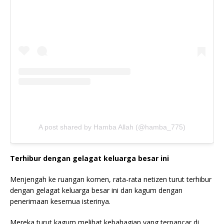
A post shared by Hamba Allah (@hamba_775)
Terhibur dengan gelagat keluarga besar ini
Menjengah ke ruangan komen, rata-rata netizen turut terhibur
dengan gelagat keluarga besar ini dan kagum dengan
penerimaan kesemua isterinya.
Mereka turut kagum melihat kebahagian yang terpancar di