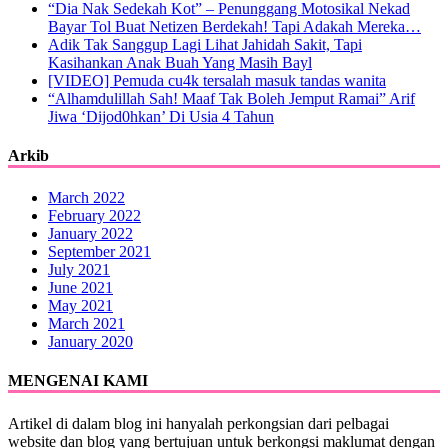
“Dia Nak Sedekah Kot” – Penunggang Motosikal Nekad
Bayar Tol Buat Netizen Berdekah! Tapi Adakah Mereka…
Adik Tak Sanggup Lagi Lihat Jahidah Sakit, Tapi
Kasihankan Anak Buah Yang Masih Bayl
[VIDEO] Pemuda cu4k tersalah masuk tandas wanita
“Alhamdulillah Sah! Maaf Tak Boleh Jemput Ramai” Arif
Jiwa ‘Dijod0hkan’ Di Usia 4 Tahun
Arkib
March 2022
February 2022
January 2022
September 2021
July 2021
June 2021
May 2021
March 2021
January 2020
MENGENAI KAMI
Artikel di dalam blog ini hanyalah perkongsian dari pelbagai
website dan blog yang bertujuan untuk berkongsi maklumat dengan