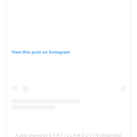
View this post on Instagram
A post shared by S Y A T I L L A M E L V I N (@samtilla)