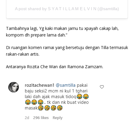
A post shared by S Y A T I L L A M E L V I N (@samtilla)
Tambahnya lagi, Yg kaki makan jamu tu xpayah cakap lah,
kompom dh prepare lama dah.”
Di ruangan komen ramai yang bersetuju dengan Tilla termasuk
rakan-rakan artis.
Antaranya Rozita Che Wan dan Ramona Zamzam.