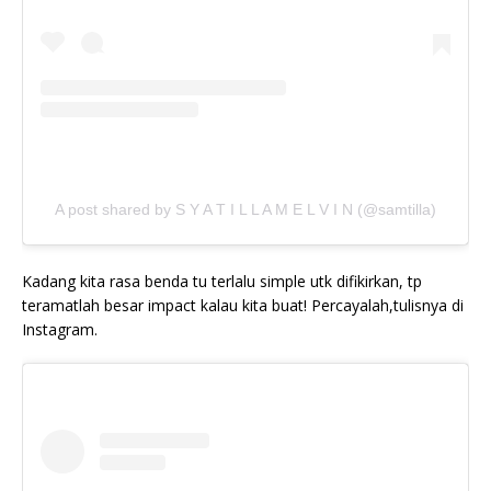
A post shared by S Y A T I L L A M E L V I N (@samtilla)
Kadang kita rasa benda tu terlalu simple utk difikirkan, tp
teramatlah besar impact kalau kita buat! Percayalah,tulisnya di
Instagram.